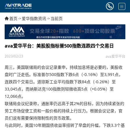
首页
爱华指数资讯
当前页
->
->
ava爱华平台：美股股指标普500指数连跌四个交易日
2023/02/23
ava爱华平台
周三，美国联储局的会议记录重申，持续加息将是必要的，美股收
盘时广泛走低。标准普尔500指数下跌6点（-0.16%）至3,991点，
连跌四个交易日。道琼斯工业平均指数下跌84点（-0.26%）至
33,045点，而纳斯达克100指数则轻微收高5点（+0.05%）至
12,066点。
联储局会议纪录称，通胀率仍远高于其2%的目标，因为持续紧张的
劳工市场促使工资和一般价格的持续上行压力。根据会议记录，官
员们说有需要保持限制性的货币政策。
与此同时，美国10年期国债收益率扭转了早盘的升幅，下跌3.3个基