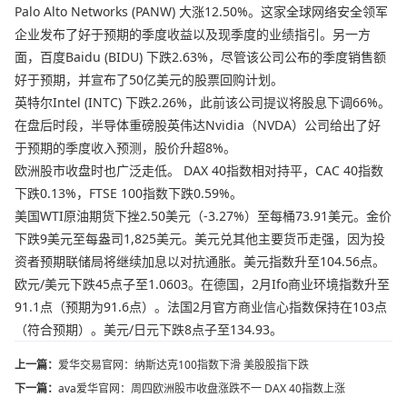
Palo Alto Networks (PANW) 大涨12.50%。这家全球网络安全领军
企业发布了好于预期的季度收益以及现季度的业绩指引。另一方
面，百度Baidu (BIDU) 下跌2.63%，尽管该公司公布的季度销售额
好于预期，并宣布了50亿美元的股票回购计划。
英特尔Intel (INTC) 下跌2.26%，此前该公司提议将股息下调66%。
在盘后时段，半导体重磅股英伟达Nvidia（NVDA）公司给出了好
于预期的季度收入预测，股价升超8%。
欧洲股市收盘时也广泛走低。 DAX 40指数相对持平，CAC 40指数
下跌0.13%，FTSE 100指数下跌0.59%。
美国WTI原油期货下挫2.50美元（-3.27%）至每桶73.91美元。金价
下跌9美元至每盎司1,825美元。美元兑其他主要货币走强，因为投
资者预期联储局将继续加息以对抗通胀。美元指数升至104.56点。
欧元/美元下跌45点子至1.0603。在德国，2月Ifo商业环境指数升至
91.1点（预期为91.6点）。法国2月官方商业信心指数保持在103点
（符合预期）。美元/日元下跌8点子至134.93。
上一篇：
爱华交易官网：纳斯达克100指数下滑 美股股指下跌
下一篇：
ava爱华官网：周四欧洲股市收盘涨跌不一 DAX 40指数上涨