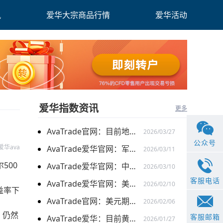
讯
爱华大宗商品行情
爱华活动
爱华指数资讯
更多
AvaTrade官网：目前地缘关系引发的供需的变化，带来的燃料油价格持续上涨
2026/03/27
公众号
爱华ava
AvaTrade爱华官网：军事行动的担忧下，黄金价格持续上涨
2026/03/11
500
AvaTrade爱华官网：中东局势以及避险需求下，黄金价格走势稳健
2026/03/10
客服电话
AvaTrade爱华官网：美元走弱以及就业数据疲软，美股三大指数集体上涨
2026/02/10
益率下
AvaTrade官网：美元期货走强的情况下，现货黄金价格探底回升
2026/02/06
）仍然
客服邮箱
AvaTrade爱华：目前黄金价格涨势延续，关注全球市场变化
2026/01/27