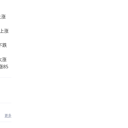
上涨
）上涨
货下跌
大涨
涨85
更多