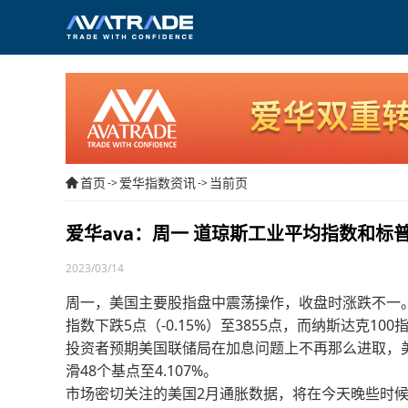
首页
爱华指数资讯
当前页
->
->
爱华ava：周一 道琼斯工业平均指数和标普
2023/03/14
周一，美国主要股指盘中震荡操作，收盘时涨跌不一。道琼
指数下跌5点（-0.15%）至3855点，而纳斯达克100指
投资者预期美国联储局在加息问题上不再那么进取，美国1
滑48个基点至4.107%。
市场密切关注的美国2月通胀数据，将在今天晚些时候公