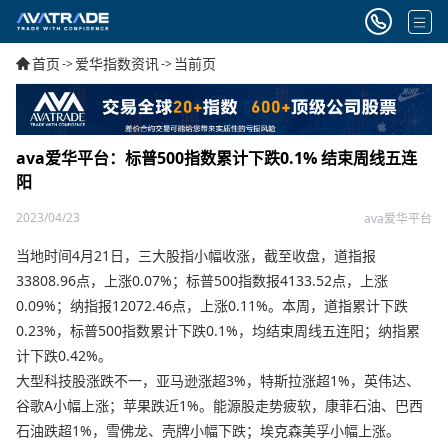
首页
爱华指数资讯
当前页
->
->
ava爱华平台：标普500指数累计下跌0.1% 结束周线五连
阳
2023/04/23
ava爱华平台
当地时间4月21日，三大股指小幅收涨，截至收盘，道指报
33808.96点，上涨0.07%；标普500指数报4133.52点，上涨
0.09%；纳指报12072.46点，上涨0.11%。本周，道指累计下跌
0.23%，标普500指数累计下跌0.1%，均结束周线五连阳；纳指累
计下跌0.42%。
大型科技股涨跌不一，亚马逊涨超3%，特斯拉涨超1%，英伟达、
谷歌A小幅上涨；苹果跌近1%。能源股走势疲软，康菲石油、巴西
石油跌超1%，雪佛龙、壳牌小幅下跌；埃克森美孚小幅上涨。