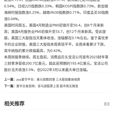
0.54%。日经225指数跌0.33%，韩国KOSPI指数跌0.73%，新加坡
海峡时报指数涨0.25%，越南VN30指数跌0.71%，印度孟买30指数
涨0.04%。
美国时间周五，美国4月制造业PMI初值升至50.4，创6个月来新
高；美国4月服务业PMI初值升至53.7，创12个月来新高。受此提
振，美国三大股指当天集体收涨，涨幅都在0.1%左右。鉴于喜忧参
半的企业财报，美国三大股指本周表现平平，全周来看累计下跌，
其中纳指的累计跌幅最高，为0.42%。
本周财报季继续。周五盘前，消费品巨头宝洁公司宣布2023财年第
三财季净营收200.7亿美元，超此前预期的193.4亿美元。宝洁公司
股价当天收涨3.5%，创2022年3月以来最大单日涨幅。
上一篇：
ava爱华平台：美元指数回落 三大股指集体收跌
下一篇：
爱华交易官网：亚马逊股票上涨 股市周五微涨
相关推荐
更多