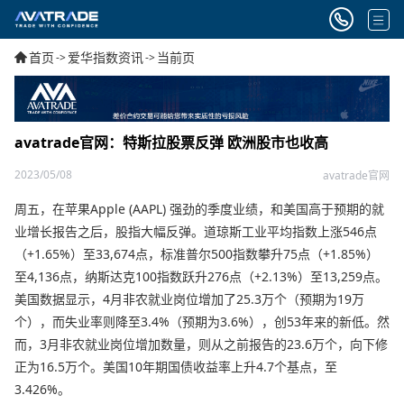
首页
爱华指数资讯
当前页
->
->
avatrade官网：特斯拉股票反弹 欧洲股市也收高
2023/05/08
avatrade官网
周五，在苹果Apple (AAPL) 强劲的季度业绩，和美国高于预期的就
业增长报告之后，股指大幅反弹。道琼斯工业平均指数上涨546点
（+1.65%）至33,674点，标准普尔500指数攀升75点（+1.85%）
至4,136点，纳斯达克100指数跃升276点（+2.13%）至13,259点。
美国数据显示，4月非农就业岗位增加了25.3万个（预期为19万
个），而失业率则降至3.4%（预期为3.6%），创53年来的新低。然
而，3月非农就业岗位增加数量，则从之前报告的23.6万个，向下修
正为16.5万个。美国10年期国债收益率上升4.7个基点，至
3.426%。