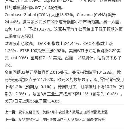
(AMZN) 上涨1.59%。Expedia（EXPE）上升4.90%。这家在线旅行
社的季度销售额超过了市场预期。
Coinbase Global (COIN) 大涨18.33%，Carvana (CVNA) 飙升
24.44%。这两家公司公布的季度亏损都小于市场预期。另一方面，
Lyft（LYFT）下挫19.27%。这家共享汽车公司给出了低于预期的第
二季度收入预测。
欧洲股市也收高。 DAX 40指数上涨1.44%，CAC 40指数上涨
1.26%，FTSE 100指数上涨0.98%。美国WTI原油期货跳涨2.80美
元（+4.09%）至每桶71.31美元。然而，以整周计，油价仍下跌了
7%。
金价回落33美元至每盎司2,016美元。美元指数跌至101.28点。欧
元/美元增加8点子至1.1020。欧元区的数据显示，3月零售销售按月
下降1.2%（预期为 -0.1%）。德国3月工厂订单按月下滑10.7%（预
期为 -2.3%）。法国3月工业生产按月下降1.1%（预期为 -0.4%）。
美元/日元上涨56点子至134.85。
上一篇：
爱华交易官网：美国4月非农就业人数增加 道琼斯指数上涨
下一篇：
爱华交易官网：美国股市动作不大 纳斯达克100指数收升