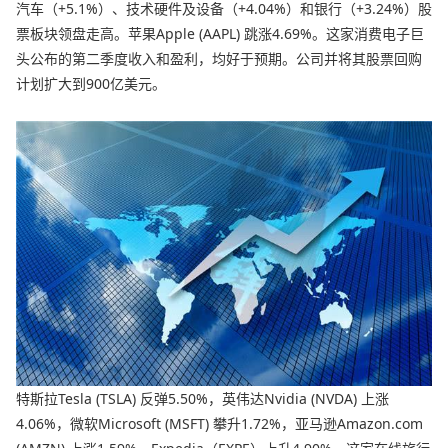
汽车（+5.1%）、技术硬件及设备（+4.04%）和银行（+3.24%）股
票板块领盘走高。苹果Apple (AAPL) 跳涨4.69%。这家消费电子巨
头公布的第二季度收入和盈利，均好于预期。公司并将其股票回购
计划扩大到900亿美元。
特斯拉Tesla (TSLA) 反弹5.50%，英伟达Nvidia (NVDA) 上涨
4.06%，微软Microsoft (MSFT) 攀升1.72%，亚马逊Amazon.com