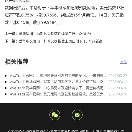
以来最小增幅。
数据出炉后，市场对于下半年继续加息的预期回落，美元指数13日
应声下跌0.75%，报99.7696，创出近15个月新低。14日，美元指
数上涨0.15%，收于99.9184。
上一篇：
爱华集团：纳斯达克指数连续第二日上涨逾1%
下一篇：
爱华中文官网：标普500 指数上周四创下 15 个月新高
相关推荐
更多
AvaTrade官网：目前地缘关系引发的供需的变化，带来的燃料
2026/03/27
油价格持续上涨
AvaTrade爱华官网：军事行动的担忧下，黄金价格持续上涨
2026/03/11
AvaTrade爱华官网：中东局势以及避险需求下，黄金价格走势
2026/03/10
稳健
AvaTrade爱华官网：美元走弱以及就业数据疲软，美股三大指
2026/02/10
数集体上涨
CFD差价合约交易可能会为您带来实质性的亏损风险，并不适用于所有投资