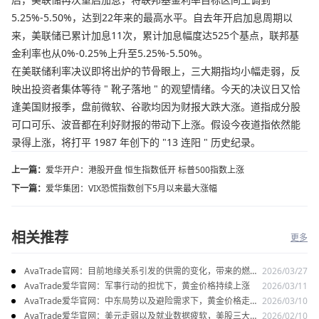
5.25%-5.50%，达到22年来的最高水平。自去年开启加息周期以
来，美联储已累计加息11次，累计加息幅度达525个基点，联邦基
金利率也从0%-0.25%上升至5.25%-5.50%。
在美联储利率决议即将出炉的节骨眼上，三大期指均小幅走弱，反
映出投资者集体等待 " 靴子落地 " 的观望情绪。今天的决议日又恰
逢美国财报季，盘前微软、谷歌均因为财报大跌大涨。道指成分股
可口可乐、波音都在利好财报的带动下上涨。假设今夜道指依然能
录得上涨，将打平 1987 年创下的 "13 连阳 " 历史纪录。
上一篇：
爱华开户：港股开盘 恒生指数低开 标普500指数上涨
下一篇：
爱华集团：VIX恐慌指数创下5月以来最大涨幅
相关推荐
更多
AvaTrade官网：目前地缘关系引发的供需的变化，带来的燃料
2026/03/27
油价格持续上涨
AvaTrade爱华官网：军事行动的担忧下，黄金价格持续上涨
2026/03/11
AvaTrade爱华官网：中东局势以及避险需求下，黄金价格走势
2026/03/10
稳健
AvaTrade爱华官网：美元走弱以及就业数据疲软，美股三大指
2026/02/10