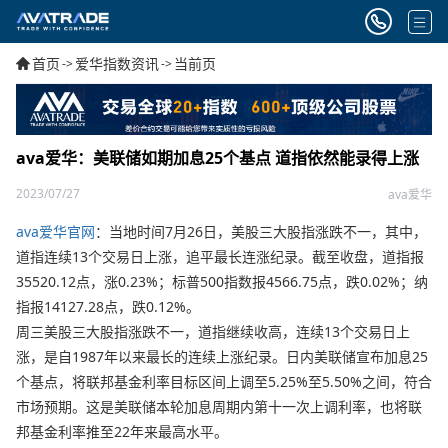
首页
爱华指数资讯
当前页
->
->
ava爱华：美联储如期加息25个基点 道指依然能录得上涨
2023/07/27
ava爱华
ava爱华官网
：当地时间7月26日，美股三大股指涨跌不一，其中，
道指连续13个交易日上涨，追平最长连涨纪录。截至收盘，道指报
35520.12点，涨0.23%；标普500指数报4566.75点，跌0.02%；纳
指报14127.28点，跌0.12%。
周三美股三大股指涨跌不一，道指继续收高，连续13个交易日上
涨，是自1987年以来最长的连续上涨纪录。日内美联储宣布加息25
个基点，将联邦基金利率目标区间上调至5.25%至5.50%之间，符合
市场预期。这是美联储本轮加息周期内第十一次上调利率，也将联
邦基金利率推至22年来最高水平。