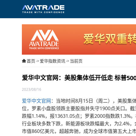
首页
爱华指数资讯
当前页
->
->
爱华中文官网：美股集体低开低走 标普50
2023/08/16
爱华中文官网
：当地时间8月15日（周二），美股集体
位，罗素小盘股领跌主要股指并失守1900点关口。截至当日
跌幅1.14%，报13631.05点；罗素2000指数跌1.3%。
行业板块多数下跌，新能源板块跌幅最大，为2.4%，金融
市值860亿美元，超越奔驰，成为全球市值第五大上