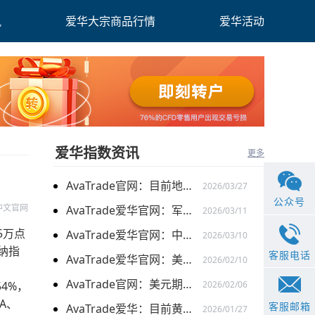
讯
爱华大宗商品行情
爱华活动
爱华指数资讯
更多
AvaTrade官网：目前地缘关系引发的供需的变化，带来的燃料油价格持续上涨
2026/03/27
公众号
中文官网
AvaTrade爱华官网：军事行动的担忧下，黄金价格持续上涨
2026/03/11
5万点
AvaTrade爱华官网：中东局势以及避险需求下，黄金价格走势稳健
2026/03/10
；纳指
客服电话
AvaTrade爱华官网：美元走弱以及就业数据疲软，美股三大指数集体上涨
2026/02/10
AvaTrade官网：美元期货走强的情况下，现货黄金价格探底回升
4%，
2026/02/06
A、
客服邮箱
AvaTrade爱华：目前黄金价格涨势延续，关注全球市场变化
2026/01/27