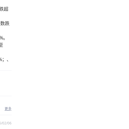
跌超
指数跌
3%。
至
%；、
更多
6/02/06