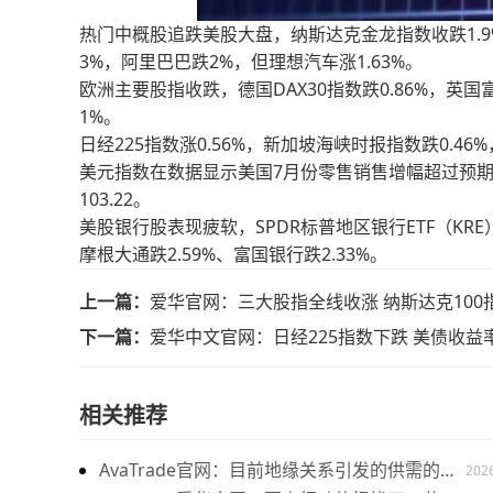
热门中概股追跌美股大盘，纳斯达克金龙指数收跌1.9
3%，阿里巴巴跌2%，但理想汽车涨1.63%。
欧洲主要股指收跌，德国DAX30指数跌0.86%，英国富
1%。
日经225指数涨0.56%，新加坡海峡时报指数跌0.46
美元指数在数据显示美国7月份零售销售增幅超过预期后
103.22。
美股银行股表现疲软，SPDR标普地区银行ETF（KRE
摩根大通跌2.59%、富国银行跌2.33%。
上一篇：
爱华官网：三大股指全线收涨 纳斯达克100
下一篇：
爱华中文官网：日经225指数下跌 美债收益
相关推荐
AvaTrade官网：目前地缘关系引发的供需的变
202