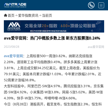
首页
爱华指数资讯
当前页
->
->
ava爱华官网：热门中概股多数上涨 新东方股票涨0.24%
2023/08/28
ava爱华官网
ava爱华官网
：上周标普500一周涨0.82%，纳斯达克综指涨
2.26%，道琼斯工业平均指数跌0.45%。拼多多美股上周累计涨
3.81%，上周总成交额34.25亿美元，截至上周收盘，美股股价为
79.91美元；美股本月累计跌幅11.03%，今年累计跌幅2.01%，近
52周累计涨幅38.8%。
大型科技股中，阿里巴巴-SW涨4.97%，腾讯控股涨3.31%，京东集
团-SW涨4.92%，小米集团-W涨3.8%，网易-S涨5.02%，美团-W涨
4.39%，快手-W涨5.75%，哔哩哔哩-W涨4.66%。
今日（8月28日）港股高开，截至发布，恒生指数涨2.3%，恒生科