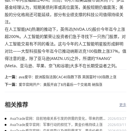
基金经理认为，短期美债利率或高位震荡，美股短期仍偏震荡；美
股的分化格局还可能延续，部分有业绩支撑的科技公司值得持续关
注。
在人工智能(AI)热潮的推动下，英伟达(NVDA.US)股价今年迄今上涨
超200%。人工智能的繁荣让投资者们急于寻找下一只热门股票，对
人工智能交易有不同的看法。这与今年的人工智能明星股形成鲜明
对比——大型科技股今年迄今已推动纳斯达克100指数上涨37%。值
得注意的是，除了亚马逊(AMZN.US)之外，所谓的“FAANG”
(Meta、亚马逊、苹果、奈飞和谷歌)大多不在长期受益者之列。
上一篇：
ava爱华：欧洲股指法国CAC40指数下跌 英国富时100指数上涨
下一篇：
爱华官网开户：美股开启了8月最后一个交易周 纳指涨
相关推荐
更多
AvaTrade官网：目前地缘关系引发的供需的变化，带来的燃料
2026/03/27
油价格持续上涨
AvaTrade爱华官网：军事行动的担忧下，黄金价格持续上涨
2026/03/11
AvaTrade爱华官网：中东局势以及避险需求下，黄金价格走势
2026/03/10