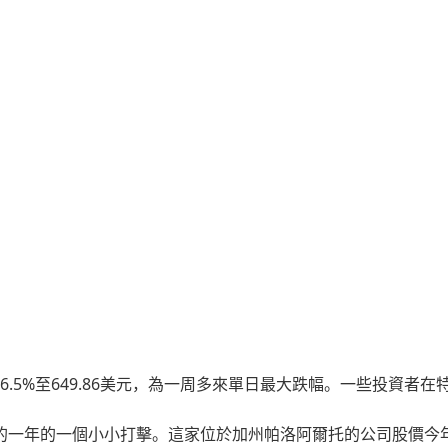
6.5%至649.86美元，為一周多來單日最大跌幅。一些投資者在
的一年的一個小小打擊。這家位於加州帕洛阿爾托的公司股價今