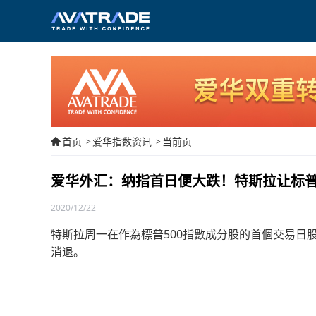
首页
爱华指数资讯
当前页
->
->
爱华外汇：纳指首日便大跌！特斯拉让标普
2020/12/22
特斯拉周一在作為標普500指數成分股的首個交易日
消退。