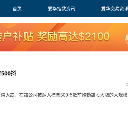
首页
爱华指数资讯
爱华交易资
500抖
股價大跌，在該公司被納入標普500指數前推動該股大漲的大規模