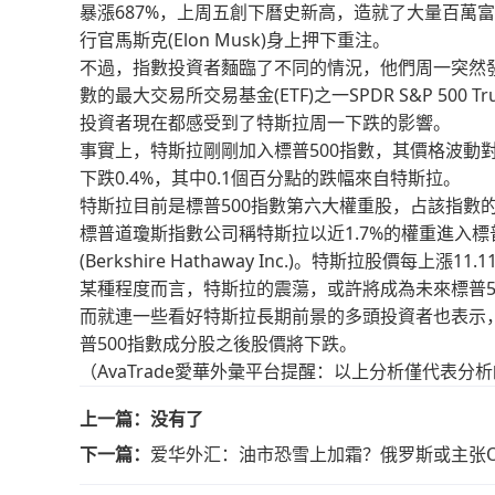
暴漲687%，上周五創下曆史新高，造就了大量百萬
行官馬斯克(Elon Musk)身上押下重注。
不過，指數投資者麵臨了不同的情況，他們周一突然發
數的最大交易所交易基金(ETF)之一SPDR S&P 50
投資者現在都感受到了特斯拉周一下跌的影響。
事實上，特斯拉剛剛加入標普500指數，其價格波動
下跌0.4%，其中0.1個百分點的跌幅來自特斯拉。
特斯拉目前是標普500指數第六大權重股，占該指數的1
標普道瓊斯指數公司稱特斯拉以近1.7%的權重進入標普
(Berkshire Hathaway Inc.)。特斯拉股價每上
某種程度而言，特斯拉的震蕩，或許將成為未來標普5
而就連一些看好特斯拉長期前景的多頭投資者也表示
普500指數成分股之後股價將下跌。
（AvaTrade愛華外彙平台提醒：以上分析僅代表
上一篇：
没有了
下一篇：
爱华外汇：油市恐雪上加霜？俄罗斯或主张O