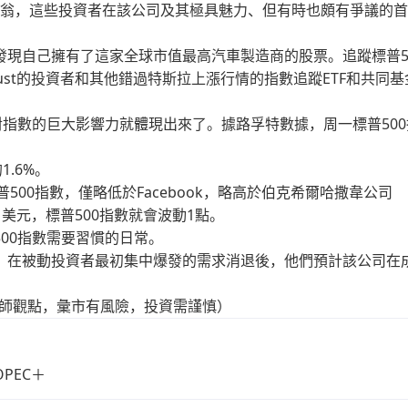
富翁，這些投資者在該公司及其極具魅力、但有時也頗有爭議的
現自己擁有了這家全球市值最高汽車製造商的股票。追蹤標普5
0 Trust的投資者和其他錯過特斯拉上漲行情的指數追蹤ETF和共同
對指數的巨大影響力就體現出來了。據路孚特數據，周一標普500
.6%。
500指數，僅略低於Facebook，略高於伯克希爾哈撒韋公司
漲11.11美元，標普500指數就會波動1點。
00指數需要習慣的日常。
，在被動投資者最初集中爆發的需求消退後，他們預計該公司在
分析師觀點，彙市有風險，投資需謹慎）
PEC＋