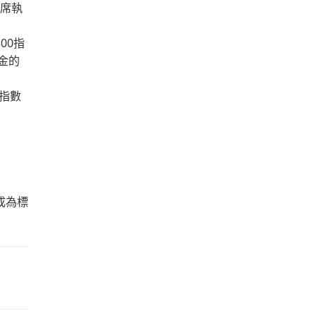
首席執
00指
基金的
指數
成為標