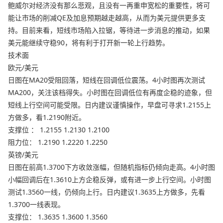
鲍威尔对经济没有那么悲观，且没有一再重申宽松的重要性，将可
能让市场的削减QE及加息预期越走越高，从而为美元提供更多支
持。目前来看，短线市场陷入拉锯，等待进一步消息的推动，如果
美元能继续守稳90，将有利于打开新一轮上行趋势。
技术面
欧元/美元
日图在MA20受阻回落，短线在回调低位震荡。4小时图再次测试
MA200，关注该档得失。小时图在回调低位有再度企稳的迹象，但
短线上行空间可能受限。日内建议谨慎操作，早盘可寻求1.2155上
方做多，看1.2190附近。
支撑位 ： 1.2155 1.2130 1.2100
阻力位： 1.2190 1.2220 1.2250
英镑/美元
日图在前高1.3700下方收敛涨幅，但随机指标仍倾向走高。4小时图
小幅回调后在1.3610上方企稳反弹，或有进一步上行空间。小时图
测试1.3560一线，仍倾向上行。日内建议1.3635上方做多，先看
1.3700一线表现。
支撑位： 1.3635 1.3600 1.3560