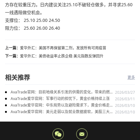
方存在较重压力。日内建议关注25.10不破轻仓做多，并寻求25.60
一线遇阻做空机会。
支撑位： 25.10 25.00 24.50
阻力位： 25.60 26.00 26.40
上一篇：
爱华外汇：美国不再保留第二剂，发放所有可用疫苗
下一篇：
爱华外汇：美债收益率止跌企稳 美元指数反弹回升
相关推荐
更多
AvaTrade官网：目前地缘关系引发的供需的变化，带来的燃料
2026/03/27
油价格持续上涨
AvaTrade爱华官网：军事行动的担忧下，黄金价格持续上涨
2026/03/11
AvaTrade爱华官网：中东局势以及避险需求下，黄金价格走势
2026/03/10
稳健
AvaTrade爱华官网：美元走弱以及就业数据疲软，美股三大指
2026/02/10
数集体上涨