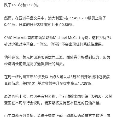
跌了16.​​3％和13.8％。
然而，在亚洲早盘交易中，澳大利亚S＆P / ASX 200期货上涨了
0.44％，日本的日经225期货上涨了0.86％。
CMC Markets首席市场策略师Michael McCarthy说，这种担忧“只
针对少数对冲基金。” 他说，他预计不会出现任何系统性后果。
他补充说，美元仍因避险买盘而上涨，而债券价格受到压力，因为
经济增长前景提高了通货膨胀的幽灵。
在周一纽约州宣布30岁及以上的人可以从3月30日开始接种冠状病
毒疫苗后，美国10年基准收益率升至盘中高点1.728％。
原油价格上涨，原因是有报道称，当石油输出国组织（OPEC）及其
盟国在本周举行会议时，俄罗斯将支持基本稳定的石油产量。
由于早前有消息称，苏伊士运河上的一艘集装箱船阻塞了将近一周