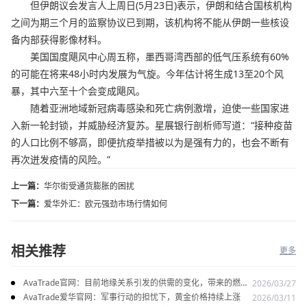
但伊朗议会发言人上周日(5月23日)表示，伊朗和结合国核机构
之间为期三个月的监察协议已到期，该机构将不能从伊朗一些核设
备内部获得影像材料。
美国国度飓风中心周五称，墨西哥湾西部的低气压系统有60%
的可能在将来48小时内发展为气旋。今年估计将生成13至20个风
暴，其中六至十个会变成飓风。
随着亚洲地域新冠病毒感染和死亡病例激增，迫使一些国家进
入新一轮封锁，并威胁经济复苏。星展银行剖析师写道：“接种疫苗
的人口比例不够高，即便抗疫举措被以为是强有力的，也会不断有
再次迸发疫情的风险。”
上一篇：
华尔街受通货膨胀的困扰
下一篇：
爱华外汇：欧元强劲市场行情如何
相关推荐
更多
AvaTrade官网：目前地缘关系引发的供需的变化，带来的燃料
2026/03/27
油价格持续上涨
AvaTrade爱华官网：军事行动的担忧下，黄金价格持续上涨
2026/03/11