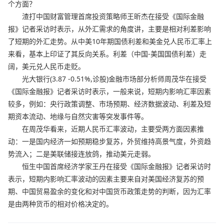
个方面？
渣打中国财富管理首席投资策略师王昕杰在接受《国际金融
报》记者采访时表示，从外汇需求的角度讲，主要是相对利差影响
了短期的外汇走势。从中美10年期国债利差和美金兑人民币汇率上
来看，基本上印证了其反向关系。利差（中国-美国国债利差）走
阔，美元兑人民币走贬。
光大银行(3.87 -0.51%,诊股)金融市场部分析师周茂华在接受
《国际金融报》记者采访时表示，一般来说，短期内影响汇率因素
较多，例如：央行政策调整、市场预期、经济数据波动、利差及短
期资本流动、地缘与自然灾害等突发事件等。
在周茂华看来，近期人民币汇率波动，主要受两方面因素推
动：一是国内经济一如预期稳步复苏，外贸维持高景气度，外资趋
势流入；二是美联储接连放鸽，推动美元走弱。
恒生中国首席经济学家王丹在接受《国际金融报》记者采访时
表示，短期内影响汇率波动的因素主要来自对美国经济复苏的预
期、中国贸易盈余的变化和对中国货币政策走势的判断，因为汇率
是由两种货币的相对价格决定的。