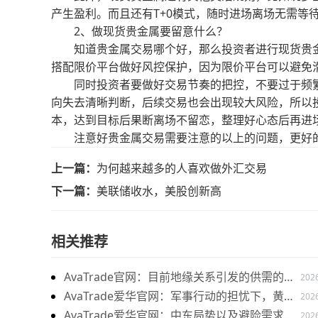
产生盈利。而且还有T+0模式，随时进场离场无需等
2、做现货贵金属要留意什么？
知道贵金属交易哪个好，那么投资者进行现货贵金
搭配限价平台做好风控保护，因为限价平台可以避免
同时投资者要做好交易节奏的把控，不要过于频繁
向失去清晰判断，后续交易也会出现较大风险，所以
本，达到目标后果断离场不留恋，整理好心态后再进
注意好贵金属交易需要注意的以上的问题，更好的
上一篇：
为何越来越多的人喜欢做外汇交易
下一篇：
美联储收水，美股创新高
相关推荐
AvaTrade官网：目前地缘关系引发的供需的变
202
化，带来的燃料油价格持续上涨
AvaTrade爱华官网：军事行动的担忧下，黄金
202
价格持续上涨
AvaTrade爱华官网：中东局势以及避险需求
202