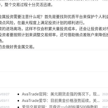
待，整个交易过程十分灵活迅速。
属投资需要注意什么呢？首先是要找到优质平台来保护个人利
滑点风险，在最大程度上满足投资计划的顺利进行。
的进场离场，这样不仅会积累大量投资成本，还会让投资者对
投资者要按照计划来调整交易频率，还可借助微点差账户来降低
场。
去做好贵金属交易。
AvaTrade官网：美元期货走强的情况下，现货
6/03/27
202
黄金价格探底回升
AvaTrade爱华：目前黄金价格涨势延续，关注
6/03/11
202
全球市场变化
爱华交易官网：开盘近一小时标普500指数和纳
6/03/10
202