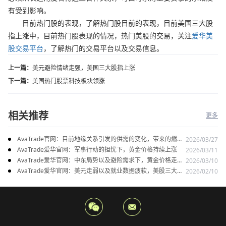
有受到影响。
目前热门股的表现，了解热门股目前的表现，目前美国三大股
指上涨中，目前热门股表现的情况，热门美股的交易，关注
爱华美
股交易平台
，了解热门的交易平台以及交易信息。
上一篇：
美元避险情绪走强，美国三大股指上涨
下一篇：
美国热门股票科技板块领涨
相关推荐
更多
AvaTrade官网：目前地缘关系引发的供需的变化，带来的燃料
2026/03/27
油价格持续上涨
AvaTrade爱华官网：军事行动的担忧下，黄金价格持续上涨
2026/03/11
AvaTrade爱华官网：中东局势以及避险需求下，黄金价格走势
2026/03/10
稳健
AvaTrade爱华官网：美元走弱以及就业数据疲软，美股三大指
2026/02/10
数集体上涨