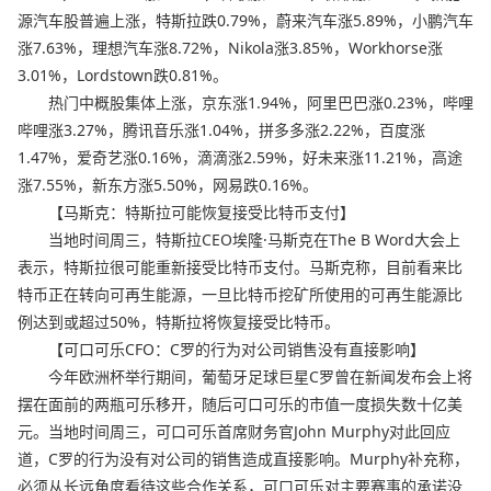
源汽车股普遍上涨，特斯拉跌0.79%，蔚来汽车涨5.89%，小鹏汽车
涨7.63%，理想汽车涨8.72%，Nikola涨3.85%，Workhorse涨
3.01%，Lordstown跌0.81%。
热门中概股集体上涨，京东涨1.94%，阿里巴巴涨0.23%，哔哩
哔哩涨3.27%，腾讯音乐涨1.04%，拼多多涨2.22%，百度涨
1.47%，爱奇艺涨0.16%，滴滴涨2.59%，好未来涨11.21%，高途
涨7.55%，新东方涨5.50%，网易跌0.16%。
【马斯克：特斯拉可能恢复接受比特币支付】
当地时间周三，特斯拉CEO埃隆·马斯克在The B Word大会上
表示，特斯拉很可能重新接受比特币支付。马斯克称，目前看来比
特币正在转向可再生能源，一旦比特币挖矿所使用的可再生能源比
例达到或超过50%，特斯拉将恢复接受比特币。
【可口可乐CFO：C罗的行为对公司销售没有直接影响】
今年欧洲杯举行期间，葡萄牙足球巨星C罗曾在新闻发布会上将
摆在面前的两瓶可乐移开，随后可口可乐的市值一度损失数十亿美
元。当地时间周三，可口可乐首席财务官John Murphy对此回应
道，C罗的行为没有对公司的销售造成直接影响。Murphy补充称，
必须从长远角度看待这些合作关系，可口可乐对主要赛事的承诺没