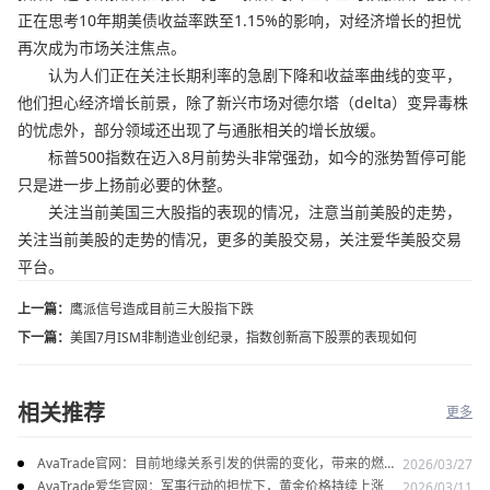
正在思考10年期美债收益率跌至1.15%的影响，对经济增长的担忧
再次成为市场关注焦点。
认为人们正在关注长期利率的急剧下降和收益率曲线的变平，
他们担心经济增长前景，除了新兴市场对德尔塔（delta）变异毒株
的忧虑外，部分领域还出现了与通胀相关的增长放缓。
标普500指数在迈入8月前势头非常强劲，如今的涨势暂停可能
只是进一步上扬前必要的休整。
关注当前美国三大股指的表现的情况，注意当前美股的走势，
关注当前美股的走势的情况，更多的美股交易，关注爱华美股交易
平台。
上一篇：
鹰派信号造成目前三大股指下跌
下一篇：
美国7月ISM非制造业创纪录，指数创新高下股票的表现如何
相关推荐
更多
AvaTrade官网：目前地缘关系引发的供需的变化，带来的燃料
2026/03/27
油价格持续上涨
AvaTrade爱华官网：军事行动的担忧下，黄金价格持续上涨
2026/03/11