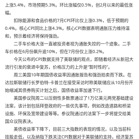
上涨5.4%，市场预期5.3%。环比涨幅仅0.5%，创2月以来的最低涨
幅。
扣除能源和食品价格的7月CPI环比仅上涨0.3%，低于预期的
0.4%。核心CPI同比上涨4.3%。核心CPI数据表明通胀压力维持温
和，预示着经济将保持强劲。
二手车价格大涨一直被投资者视为通胀失控的一个迹象。二手
车价格在6月份飙升逾10%，但在7月份仅上涨0.2%。
今天公布的CPI数据支持了美联储的观点，即随着经济从新冠大
流行引发的衰退中复苏，价格压力的上升是“暂时性的”。
周三美国10年期国债收益率因通胀报告和强劲拍卖而下跌。在
达拉斯联储行长罗伯特-卡普兰在接受采访时称美联储应从10月份开
始缩减其债券购买计划之后，国债收益率加速下行。
美国参议院周二以压倒性多数票通过了1万亿美元两党基础建设
法案，该计划包括拜登政府的一些优先事项，例如改造道路和桥梁
设施、环保及宽带建设等等。参议院通过的法案下一步将提交给美
国众议院表决。
美债收益率下降下，目前三大指数的表现的情况，以及当前科
技股走低，以及纳指下跌关注CPI数据对于美联储的支持，经济复苏