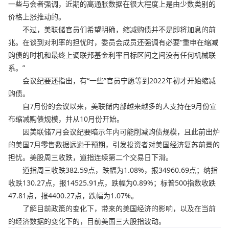
一些与会者强调，近期的高通胀数据在很大程度上是由少数类别的
价格上涨推动的。
不过，美联储官员们希望明确，缩减购债并不是即将加息的前
兆。在谈到对利率的担忧时，委员会成员还强调有必要“重申在缩减
购债的时机和最终上调联邦基金利率目标区间之间没有任何机械联
系。”
会议纪要还指出，有“一些”官员宁愿等到2022年初才开始缩减
购债。
自7月份的会议以来，美联储内部越来越多的人支持在9月份宣
布缩减购债规模，并从10月份开始。
因美联储7月会议纪要暗示年内可能削减购债规模，且此前出炉
的美国7月零售数据远逊于预期，引发投资者对美国经济复苏前景的
担忧。美股周三收跌，道指连续第二个交易日下滑。
道指周三收跌382.59点，跌幅为1.08%，报34960.69点；纳指
收跌130.27点，报14525.91点，跌幅为0.89%；标普500指数收跌
47.81点，报4400.27点，跌幅为1.07%。
了解目前政策的变化下，带来的美国经济的影响，以及在当前
的经济数据的变化下的，目前美国三大股指波动。