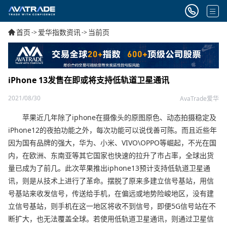
首页
爱华指数资讯
当前页
->
->
iPhone 13发售在即或将支持低轨道卫星通讯
2021/08/30
AvaTrade爱华
苹果近几年除了iphone在摄像头的原图原色、动态拍摄稳定及
iPhone12的夜拍功能之外，每次功能可以说伐善可陈。而且近些年
因为国有品牌的强大，华为、小米、VIVO\OPPO等崛起，不光在国
内，在欧洲、东南亚等其它国家也快速的拉升了市占率，全球出货
量已成为了前几。此次苹果推出iphone13预计支持低轨道卫星通
讯，则是从技术上进行了革命。摆脱了原来多建立信号基站，用信
号基站来收发信号，传送给手机，在偏远或地势险峻地区，没有建
立信号基站，则手机在这一地区将收不到信号，即便5G信号站在不
断扩大，也无法覆盖全球。若使用低轨道卫星通讯，则通过卫星信