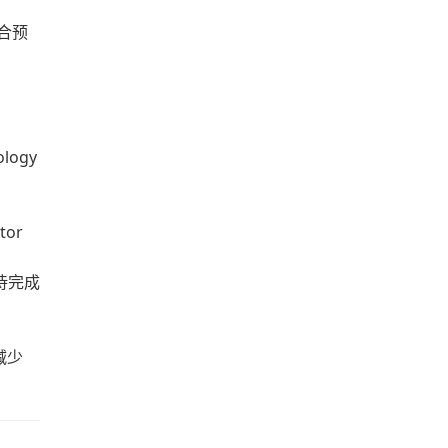
符合预
ology
or
屋待完成
减少