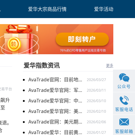
讯
爱华大宗商品行情
爱华活动
爱华指数资讯
更多
AvaTrade官网：目前地缘关系引发的供需的变化，带来的燃料油价格持续上涨
2026/03/27
公众号
交易平台
AvaTrade爱华官网：军事行动的担忧下，黄金价格持续上涨
2026/03/11
数飙升
AvaTrade爱华官网：中东局势以及避险需求下，黄金价格走势稳健
2026/03/10
 至
客服电话
AvaTrade爱华官网：美元走弱以及就业数据疲软，美股三大指数集体上涨
2026/02/10
AvaTrade官网：美元期货走强的情况下，现货黄金价格探底回升
衰退。
2026/02/06
合
客服邮箱
AvaTrade爱华：目前黄金价格涨势延续，关注全球市场变化
2026/01/27