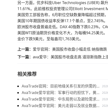
另一方面，优步科技Uber Technologies (UBER) 
11.61%，此前维权投资管理公司Elliott Investm
美国劳工部报告称，6月职位空缺数量降幅超过预期，降至1,
美国10年期国债收益率反弹17.1个基点，至2.745%。
欧洲股市收盘普遍走低。DAX 40指数下跌0.23%，CAC
美国WTI原油期货价格变化不大，为每桶94.25美元。
金价下跌9美元，至每盎司1,763美元。
上一篇：
爱华官网：美国股市收盘小幅走低 纳指微跌
下一篇：
ava爱华：美国股市收盘走高 道琼斯指数上
相关推荐
AvaTrade官网：目前地缘关系引发的供需的变
202
化，带来的燃料油价格持续上涨
AvaTrade爱华官网：军事行动的担忧下，黄金
202
价格持续上涨
AvaTrade爱华官网：中东局势以及避险需求
202
下，黄金价格走势稳健
AvaTrade爱华官网：美元走弱以及就业数据疲
202