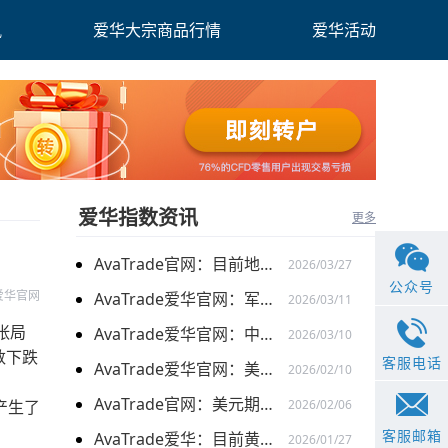
讯
爱华大宗商品行情
爱华活动
爱华指数资讯
更多
AvaTrade官网：目前地缘关系引发的供需的变化，带来的燃料油价格持续上涨
2026/03/27
公众号
爱华官网
AvaTrade爱华官网：军事行动的担忧下，黄金价格持续上涨
2026/03/11
张局
AvaTrade爱华官网：中东局势以及避险需求下，黄金价格走势稳健
2026/03/10
指数下跌
客服电话
AvaTrade爱华官网：美元走弱以及就业数据疲软，美股三大指数集体上涨
2026/02/10
AvaTrade官网：美元期货走强的情况下，现货黄金价格探底回升
产生了
2026/02/06
客服邮箱
AvaTrade爱华：目前黄金价格涨势延续，关注全球市场变化
2026/01/27