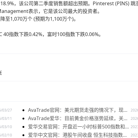
飙升18.9%，该公司第二季度销售额超出预期。Pinterest (PINS) 跳
ent Management表示，它是该公司最大的投资者。
070万个 (预期为1,100万个)。
 40指数下跌0.42%，富时100指数下跌0.06%。
涨
AvaTrade官网：美元期货走强的情况下，现货
6/03/27
202
黄金价格探底回升
AvaTrade爱华：目前黄金价格涨势延续，关注
6/03/11
202
全球市场变化
爱华交易官网：开盘近一小时标普500指数和纳
6/03/10
202
指已相继转涨
爱华中文官网：港股午间收盘 恒生科技指数跌
6/02/10
202