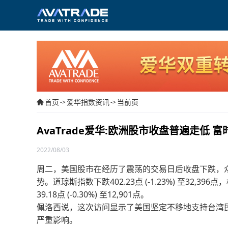
首页
爱华指数资讯
当前页
->
->
AvaTrade爱华:欧洲股市收盘普遍走低 富
2022/08/03
周二，美国股市在经历了震荡的交易日后收盘下跌，众议院议
势。道琼斯指数下跌402.23点 (-1.23%) 至32,396点
39.18点 (-0.30%) 至12,901点。
佩洛西说，这次访问显示了美国坚定不移地支持台湾
严重影响。