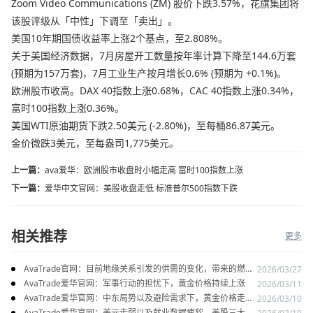
Zoom Video Communications (ZM) 股价下跌3.57%，花旗集团将
该股评级从「中性」下调至「卖出」。
美国10年期国债收益率上涨2个基点，至2.808%。
关于美国经济数据，7月房屋开工数量按年率计算下降至144.6万套
(预期为157万套)，7月工业生产按月增长0.6% (预期为 +0.1%)。
欧洲股市收高。DAX 40指数上涨0.68%，CAC 40指数上涨0.34%，
富时100指数上涨0.36%。
美国WTI原油期货下跌2.50美元 (-2.80%)，至每桶86.87美元。
金价微跌3美元，至每盎司1,775美元。
上一篇：
ava爱华：欧洲股市收盘时小幅走高 富时100指数上涨
下一篇：
爱华中文官网：美股收盘走低 标准普尔500指数下跌
相关推荐
更多
AvaTrade官网：目前地缘关系引发的供需的变化，带来的燃料
2026/03/27
油价格持续上涨
AvaTrade爱华官网：军事行动的担忧下，黄金价格持续上涨
2026/03/11
AvaTrade爱华官网：中东局势以及避险需求下，黄金价格走势
2026/03/10
稳健
AvaTrade爱华官网：美元走弱以及就业数据疲软，美股三大指