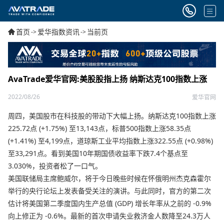
首页
爱华指数资讯
当前页
->
->
AvaTrade爱华官网:美股股指上扬 纳斯达克100指数上涨
2022/08/26
爱华官网
周四，美国股市在科技股的带动下大幅上扬。纳斯达克100指数上涨
225.72点 (+1.75%) 至13,143点，标普500指数上涨58.35点
(+1.41%) 至4,199点，道琼斯工业平均指数上涨322.55点 (+0.98%)
至33,291点。看到美国10年期国债收益率下跌7.4个基点至
3.030%，投资者松了一口气。
美国联储局主席鲍威尔，将于今日晚些时候在怀俄明州杰克森霍尔
举行的央行论坛上发表备受关注的演讲。与此同时，官方的第二次
估计将美国第二季度国内生产总值 (GDP) 增长年率从之前的 -0.9%
向上修正为 -0.6%。最新的首次申请失业救济金人数降至24.3万人