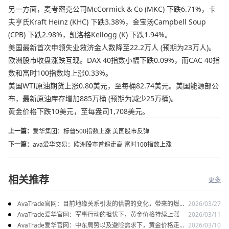
另一方面，麦考密克公司McCormick & Co (MKC) 下跌6.71%，卡
夫亨氏Kraft Heinz (KHC) 下跌3.38%，金宝汤Campbell Soup
(CPB) 下跌2.98%，凯洛格Kellogg (K) 下跌1.94%。
美国最新首次申领失业救济金人数降至22.2万人 (预期为23万人)。
欧洲股市收盘涨跌互现。DAX 40指数小幅下跌0.09%，而CAC 40指
数和富时100指数均上涨0.33%。
美国WTI原油期货上涨0.80美元，至每桶82.74美元。美国能源部公
布，最新原油库存增加885万桶 (预期为减少25万桶)。
黄金价格下跌10美元，至每盎司1,708美元。
上一篇：
爱华集团：标普500指数上涨 美国股市反弹
下一篇：
ava爱华交易：欧洲股市普遍走高 富时100指数上涨
相关推荐
更多
AvaTrade官网：目前地缘关系引发的供需的变化，带来的燃料
2026/03/27
油价格持续上涨
AvaTrade爱华官网：军事行动的担忧下，黄金价格持续上涨
2026/03/11
AvaTrade爱华官网：中东局势以及避险需求下，黄金价格走势
2026/03/10