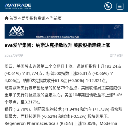
首页
爱华指数资讯
当前页
->
->
ava爱华集团：纳斯达克指数收升 美股股指连续上涨
2022/09/09
爱华官网
周四，美国股市连续第二个交易日上涨。道琼斯指数上升193.24点
(+0.61%) 至31,774点，标普500指数上涨26.31点 (+0.66%) 至
4,006点，纳斯达克指数收升61.8点 (+0.50%) 至12,321点。
随着欧洲央行宣布创纪录的加息75个基点，美国联储局主席鲍威尔
重申了央行对抗通胀的坚定决心，美国10年期国债收益率上涨5.4%
个基点，至3.317%。
银行 (+2.78%)、制药及生物技术 (+1.94%) 和汽车 (+1.73%) 板块涨
幅最大，而科技硬件 (-0.62%) 和媒体 (-0.52%) 板块则承压。
Regeneron Pharmaceuticals (REGN) 上涨18.85%，Moderna