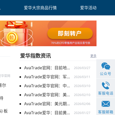
讯
爱华大宗商品行情
爱华活动
爱华指数资讯
更多
AvaTrade官网：目前地缘关系引发的供需的变化，带来的燃料油价格持续上涨
2026/03/27
公众号
爱华官网
AvaTrade爱华官网：军事行动的担忧下，黄金价格持续上涨
2026/03/11
普尔
AvaTrade爱华官网：中东局势以及避险需求下，黄金价格走势稳健
2026/03/10
客服电话
AvaTrade爱华官网：美元走弱以及就业数据疲软，美股三大指数集体上涨
2026/02/10
持
AvaTrade官网：美元期货走强的情况下，现货黄金价格探底回升
2026/02/06
%) 板
客服邮箱
AvaTrade爱华：目前黄金价格涨势延续，关注全球市场变化
2026/01/27