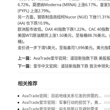
6.72%，莫德纳Moderna (MRNA) 上涨6.17%，皇家加勒比
(PYPL) 上涨2.79%。
另一方面，钢铁制造商纽柯Nucor (NUE) 下挫11
(AA) 也下跌10.9%。
欧洲股市收低。DAX 40指数下跌1.22%，CAC 40指数
美国WTI原油期货上涨1.50美元，至每桶88.76美
桶)。
金价进一步下滑5美元，至每盎司1,696美元。美元指数
上一篇：
AvaTrade爱华官网：道琼斯指数下跌 美
下一篇：
爱华中文官网：道琼斯指数下跌 首次申领失
相关推荐
AvaTrade官网：目前地缘关系引发的供需的变
202
化，带来的燃料油价格持续上涨
AvaTrade爱华官网：军事行动的担忧下，黄金
202
价格持续上涨
AvaTrade爱华官网：中东局势以及避险需求
202