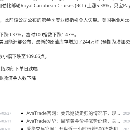
邮轮Royal Caribbean Cruises (RCL) 上涨5.38%，贝宝Pay
.31%，此前该公司公布的第叁季度业绩指引令人失望。美国铝业Alco
下跌0.37%，富时100指数下跌1.47%。
元。美国能源部公布，最新的原油库存增加了244万桶 (预期为增加8
小幅下跌至109.66点。
股股指均创下单日跌幅
业救济金人数下降
AvaTrade官网：美元期货走强的情况下，现货
6/03/27
202
黄金价格探底回升
AvaTrade爱华：目前黄金价格涨势延续，关注
6/03/11
202
全球市场变化
爱华交易官网：开盘近一小时标普500指数和纳
6/03/10
202