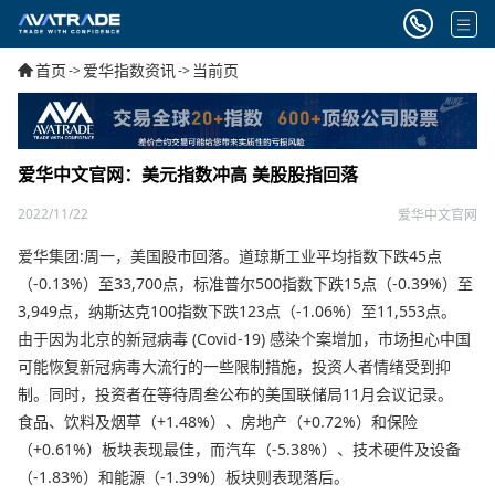
首页
爱华指数资讯
当前页
->
->
爱华中文官网：美元指数冲高 美股股指回落
2022/11/22
爱华中文官网
爱华集团:周一，美国股市回落。道琼斯工业平均指数下跌45点
（-0.13%）至33,700点，标准普尔500指数下跌15点（-0.39%）至
3,949点，纳斯达克100指数下跌123点（-1.06%）至11,553点。
由于因为北京的新冠病毒 (Covid-19) 感染个案增加，市场担心中国
可能恢复新冠病毒大流行的一些限制措施，投资人者情绪受到抑
制。同时，投资者在等待周叁公布的美国联储局11月会议记录。
食品、饮料及烟草（+1.48%）、房地产（+0.72%）和保险
（+0.61%）板块表现最佳，而汽车（-5.38%）、技术硬件及设备
（-1.83%）和能源（-1.39%）板块则表现落后。