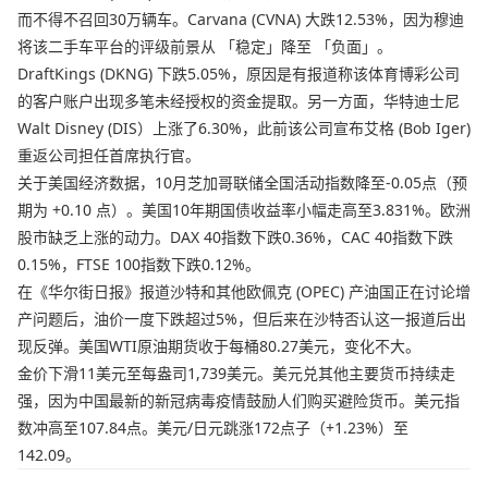
而不得不召回30万辆车。Carvana (CVNA) 大跌12.53%，因为穆迪
将该二手车平台的评级前景从 「稳定」降至 「负面」。
DraftKings (DKNG) 下跌5.05%，原因是有报道称该体育博彩公司
的客户账户出现多笔未经授权的资金提取。另一方面，华特迪士尼
Walt Disney (DIS）上涨了6.30%，此前该公司宣布艾格 (Bob Iger)
重返公司担任首席执行官。
关于美国经济数据，10月芝加哥联储全国活动指数降至-0.05点（预
期为 +0.10 点）。美国10年期国债收益率小幅走高至3.831%。欧洲
股市缺乏上涨的动力。DAX 40指数下跌0.36%，CAC 40指数下跌
0.15%，FTSE 100指数下跌0.12%。
在《华尔街日报》报道沙特和其他欧佩克 (OPEC) 产油国正在讨论增
产问题后，油价一度下跌超过5%，但后来在沙特否认这一报道后出
现反弹。美国WTI原油期货收于每桶80.27美元，变化不大。
金价下滑11美元至每盎司1,739美元。美元兑其他主要货币持续走
强，因为中国最新的新冠病毒疫情鼓励人们购买避险货币。美元指
数冲高至107.84点。美元/日元跳涨172点子（+1.23%）至
142.09。