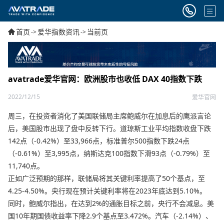
首页
爱华指数资讯
当前页
->
->
avatrade爱华官网：欧洲股市也收低 DAX 40指数下跌
2022/12/15
爱华官网
周三，在投资者消化了美国联储局主席鲍威尔在加息后的鹰派言论
后，美国股市出现了盘中反转下行。道琼斯工业平均指数收盘下跌
142点（-0.42%）至33,966点，标准普尔500指数下跌24点
（-0.61%）至3,995点，纳斯达克100指数下滑93点（-0.79%）至
11,740点。
正如广泛预期的那样，联储局将其关键利率提高了50个基点，至
4.25-4.50%。央行现在预计关键利率将在2023年底达到5.10%。
同时，鲍威尔指出，在达到2%的通胀目标之前，央行不会减息。美
国10年期国债收益率下降2.9个基点至3.472%。汽车（-2.14%）、