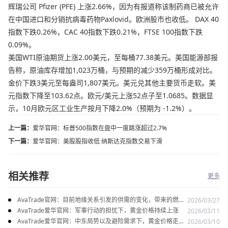
辉瑞公司 Pfizer (PFE) 上涨2.66%，因为有报道称该制药商已被允许
在中国进口和分销抗病毒药物Paxlovid。欧洲股市也收低。 DAX 40
指数下跌0.26%，CAC 40指数下跌0.21%，FTSE 100指数下跌
0.09%。
美国WTI原油期货上涨2.00美元，至每桶77.38美元。美国能源部报
告称，原油库存增加1,023万桶，与预期的减少359万桶形成对比。
金价下跌3美元至每盎司1,807美元。美元兑其他主要货币走软。美
元指数下降至103.62点。欧元/美元上涨52点子至1.0685。数据显
示，10月欧元区工业生产按月下降2.0%（预期为 -1.2%）。
上一篇：
爱华官网：标普500指数在盘中一度跳涨超过2.7%
下一篇：
爱华官网：美股股指收低 纳斯达克指数交易下滑
相关推荐
更多
AvaTrade官网：目前地缘关系引发的供需的变化，带来的燃料
2026/03/27
油价格持续上涨
AvaTrade爱华官网：军事行动的担忧下，黄金价格持续上涨
2026/03/11
AvaTrade爱华官网：中东局势以及避险需求下，黄金价格走势
2026/03/10