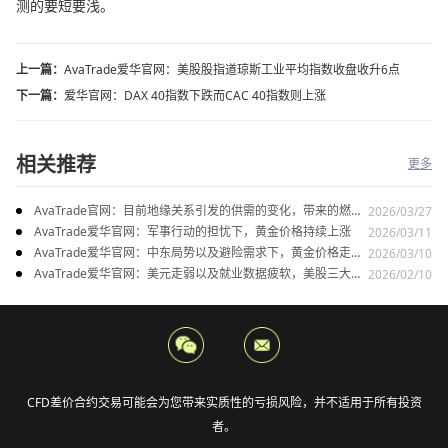
测的要短要浅。
上一篇：
AvaTrade爱华官网：美股股指道琼斯工业平均指数收盘收升6点
下一篇：
爱华官网：DAX 40指数下跌而CAC 40指数则上涨
相关推荐
更多
AvaTrade官网：目前地缘关系引发的供需的变化，带来的燃料
2026/03/27
油价格持续上涨
AvaTrade爱华官网：军事行动的担忧下，黄金价格持续上涨
2026/03/11
AvaTrade爱华官网：中东局势以及避险需求下，黄金价格走势
2026/03/10
稳健
AvaTrade爱华官网：美元走弱以及就业数据疲软，美股三大指
2026/02/10
数集体上涨
CFD差价合约交易可能会为您带来实质性的亏损风险，并不适用于所有投资
者。