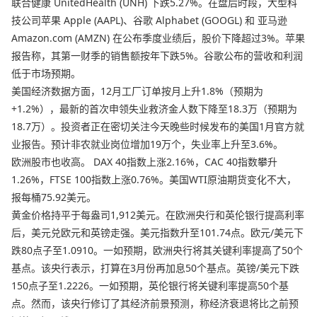
联合健康 UnitedHealth (UNH) 下跌5.27%。在盘后时段，大型科
技公司苹果 Apple (AAPL)、谷歌 Alphabet (GOOGL) 和 亚马逊
Amazon.com (AMZN) 在公布季度业绩后，股价下降超过3%。苹果
报告称，其第一财季的销售额按年下跌5%。谷歌公布的营收和利润
低于市场预期。
美国经济数据方面，12月工厂订单按月上升1.8%（预期为
+1.2%），最新的首次申领失业救济金人数下降至18.3万（预期为
18.7万）。投资者正在密切关注今天晚些时候发布的美国1月官方就
业报告。预计非农就业岗位增加19万个，失业率上升至3.6%。
欧洲股市也收高。 DAX 40指数上涨2.16%，CAC 40指数攀升
1.26%，FTSE 100指数上涨0.76%。美国WTI原油期货变化不大，
报每桶75.92美元。
黄金价格持平于每盎司1,912美元。在欧洲央行和英伦银行提高利率
后，美元兑欧元和英镑走强。美元指数升至101.74点。欧元/美元下
跌80点子至1.0910。一如预期，欧洲央行将其关键利率提高了50个
基点。该央行表示，打算在3月份再加息50个基点。英镑/美元下跌
150点子至1.2226。一如预期，英伦银行将关键利率提高50个基
点。然而，该央行修订了其经济前景预测，称经济衰退将比之前预