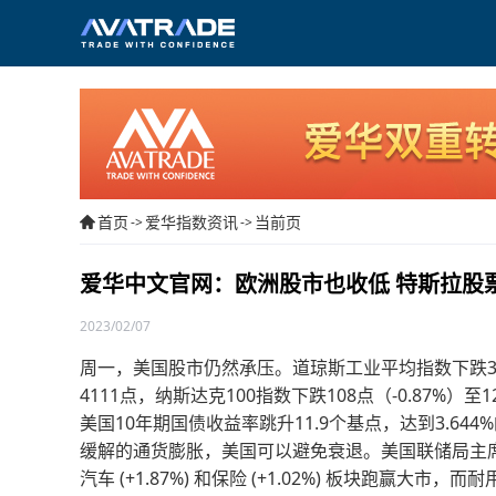
首页
爱华指数资讯
当前页
->
->
爱华中文官网：欧洲股市也收低 特斯拉股
2023/02/07
周一，美国股市仍然承压。道琼斯工业平均指数下跌34点（-
4111点，纳斯达克100指数下跌108点（-0.87%）至1
美国10年期国债收益率跳升11.9个基点，达到3.
缓解的通货膨胀，美国可以避免衰退。美国联储局主
汽车 (+1.87%) 和保险 (+1.02%) 板块跑赢大市，而耐用