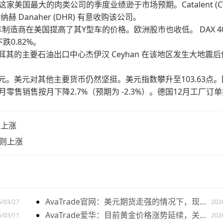
61%。这家美国最大的肉类公司的季度业绩逊于市场预期。Catalent (CT
 Danaher (DHR) 有意收购该公司。
家电动汽车制造商在美国提高了其Y型车的价格。欧洲股市也收低。 DAX 4
下跌0.82%。
。土耳其的主要石油出口中心杰伊汉 Ceyhan 在该地区发生大地震
美元。美元对其他主要货币仍然坚挺。美元指数攀升至103.63点。
月零售销售按月下降2.7%（预期为 -2.3%）。德国12月工厂订
则上涨
数则上涨
AvaTrade官网：美元期货走强的情况下，现货
6/03/27
202
黄金价格探底回升
AvaTrade爱华：目前黄金价格涨势延续，关注
6/03/11
202