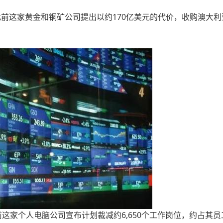
4.51%，此前这家黄金和铜矿公司提出以约170亿美元的代价，收购澳大
跌3.03%。此前这家个人电脑公司宣布计划裁减约6,650个工作岗位，约占其