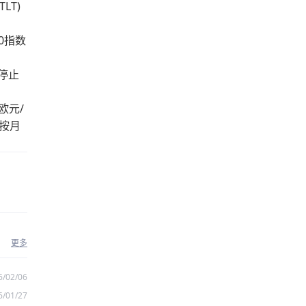
LT)
0指数
后停止
欧元/
单按月
更多
6/02/06
6/01/27