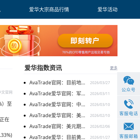
讯
爱华大宗商品行情
爱华活动
爱华指数资讯
更多
AvaTrade官网：目前地缘关系引发的供需的变化，带来的燃料油价格持续上涨
2026/03/27
公众号
中文官网
AvaTrade爱华官网：军事行动的担忧下，黄金价格持续上涨
2026/03/11
%）至
AvaTrade爱华官网：中东局势以及避险需求下，黄金价格走势稳健
2026/03/10
客服电话
AvaTrade爱华官网：美元走弱以及就业数据疲软，美股三大指数集体上涨
2026/02/10
和正在
AvaTrade官网：美元期货走强的情况下，现货黄金价格探底回升
2026/02/06
33%)
客服邮箱
AvaTrade爱华：目前黄金价格涨势延续，关注全球市场变化
2026/01/27