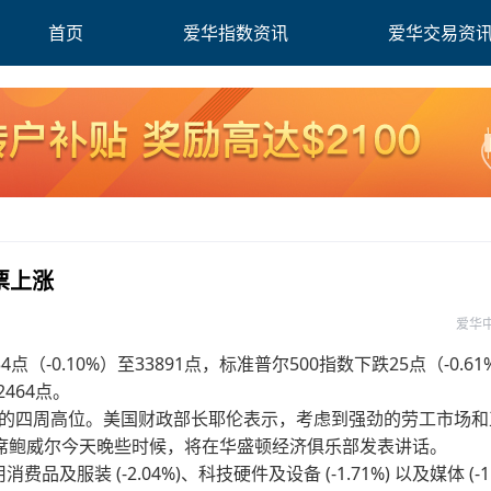
首页
爱华指数资讯
爱华交易资
票上涨
爱华
0.10%）至33891点，标准普尔500指数下跌25点（-0.61
2464点。
644%的四周高位。美国财政部长耶伦表示，考虑到强劲的劳工市场
席鲍威尔今天晚些时候，将在华盛顿经济俱乐部发表讲话。
消费品及服装 (-2.04%)、科技硬件及设备 (-1.71%) 以及媒体 (-1.