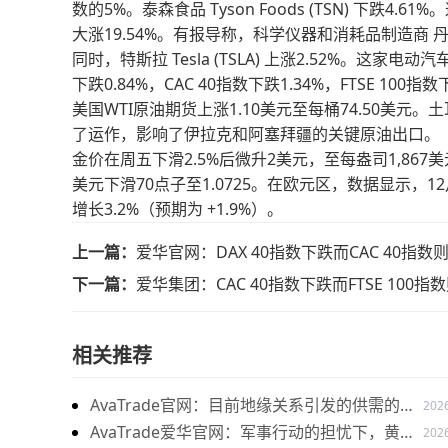
数的5%。泰森食品 Tyson Foods (TSN) 下跌4.
大涨19.54%。有报导称，科学仪器和消耗品制造商 丹纳赫
同时，特斯拉 Tesla (TSLA) 上涨2.52%。这
下跌0.84%，CAC 40指数下跌1.34%，FTSE 100指数
美国WTI原油期货上涨1.10美元至每桶74.50美元
了运作，影响了伊拉克和阿塞拜疆的关键原油出口。
金价在周五下滑2.5%后微升2美元，至每盎司1,867
美元下滑70点子至1.0725。在欧元区，数据显示，12
增长3.2%（预期为 +1.9%）。
上一篇：
爱华官网：DAX 40指数下跌而CAC 40指数
下一篇：
爱华集团：CAC 40指数下跌而FTSE 100指
相关推荐
AvaTrade官网：目前地缘关系引发的供需的变
202
化，带来的燃料油价格持续上涨
AvaTrade爱华官网：军事行动的担忧下，黄金
202