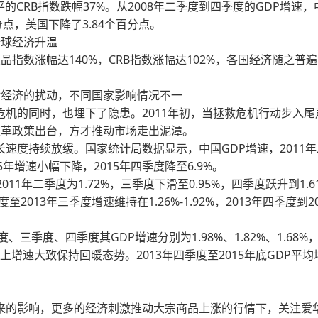
CRB指数跌幅37%。从2008年二季度到四季度的GDP增速，
分点，美国下降了3.84个百分点。
球经济升温
数涨幅达140%，CRB指数涨幅达102%，各国经济随之普遍
经济的扰动，不同国家影响情况不一
的同时，也埋下了隐患。2011年初，当拯救危机行动步入尾
改革政策出台，方才推动市场走出泥潭。
度持续放缓。国家统计局数据显示，中国GDP增速，2011年
2015年增速小幅下降，2015年四季度降至6.9%。
年二季度为1.72%，三季度下滑至0.95%，四季度跃升到1.6
季度至2013年三季度增速维持在1.26%-1.92%，2013年四季度到2
季度、四季度其GDP增速分别为1.98%、1.82%、1.68%
体上增速大致保持回暖态势。2013年四季度至2015年底GDP平均
来的影响，更多的经济刺激推动大宗商品上涨的行情下，关注爱