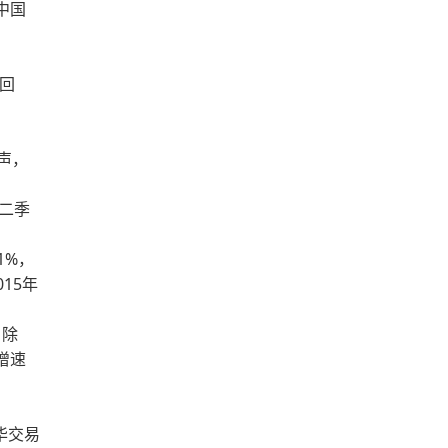
中国
回
声，
二季
1%，
015年
，除
增速
华交易