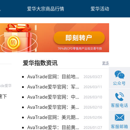
讯
爱华大宗商品行情
爱华活动
爱华指数资讯
更多
AvaTrade官网：目前地缘关系引发的供需的变化，带来的燃料油价格持续上涨
2026/03/27
公众号
rade爱华
AvaTrade爱华官网：军事行动的担忧下，黄金价格持续上涨
2026/03/11
速下
AvaTrade爱华官网：中东局势以及避险需求下，黄金价格走势稳健
2026/03/10
客服电话
AvaTrade爱华官网：美元走弱以及就业数据疲软，美股三大指数集体上涨
2026/02/10
AvaTrade官网：美元期货走强的情况下，现货黄金价格探底回升
2026/02/06
客服邮箱
AvaTrade爱华：目前黄金价格涨势延续，关注全球市场变化
2026/01/27