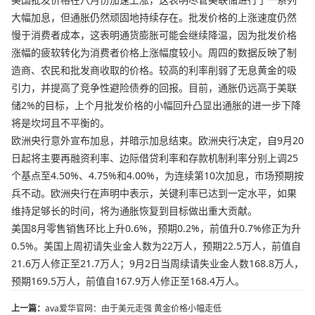
大幅加息，但通胀仍然顽固地持续存在。批发价格的上涨速度仍然
慢于消费者成本，这表明通货膨胀可能会继续降温，因为批发价格
涨幅的疲软转化为消费者价格上涨幅度较小。周四的数据反映了制
造商、农民和批发商收取的价格。较高的利率削弱了无息黄金的吸
引力，并提高了竞争性避险债券的回报。目前，通胀仍远高于美联
储2%的目标，上个月批发价格的小幅回升凸显出通胀的进一步下降
将是坎坷且不平衡的。
欧洲央行意外宣布加息，并暗示加息结束。欧洲央行决定，自9月20
日起将主要再融资利率、边际借贷利率和存款机制利率分别上调25
个基点至4.50%、4.75%和4.00%，为连续第10次加息，市场预期按
兵不动。欧洲央行在声明中表示，关键利率已达到一定水平，如果
维持足够长的时间，将为通胀恢复到目标做出重大贡献。
美国8月零售销售环比上升0.6%，预期0.2%，前值升0.7%修正为升
0.5%。美国上周初请失业金人数为22万人，预期22.5万人，前值自
21.6万人修正至21.7万人；9月2日当周续请失业金人数168.8万人，
预期169.5万人，前值自167.9万人修正至168.4万人。
上一篇：
ava爱华官网：由于美元走强 黄金价格小幅走低