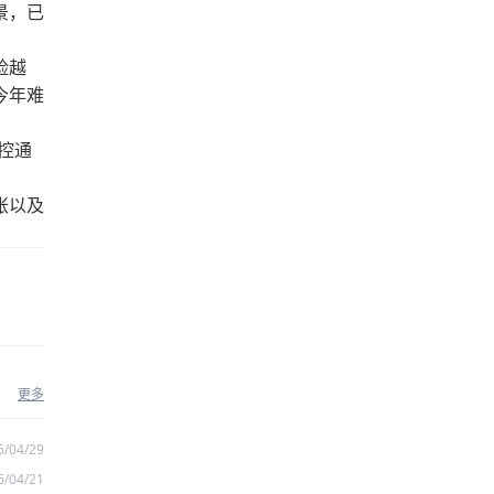
景，已
险越
今年难
控通
胀以及
更多
6/04/29
6/04/21