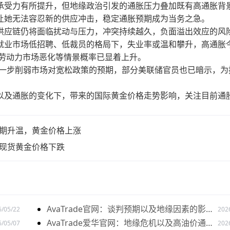
承受力有所提升，但地缘政治引发的通胀压力叠加既有高通胀背
让她无法容忍新的供应冲击，稳定通胀预期成为当务之急。
应链仍将面临扰动与压力，冲突持续越久，负面溢出效应的风
就业市场低招聘、低裁员的格局下，失业率或温和攀升，高通胀
、劳动力市场恶化等情景概率已显着上升。
进一步削弱市场对宽松政策的预期，部分美联储官员也已暗示，为
以及通胀的变化下，带来的国际黄金价格走势影响，关注目前通
。
及预期升温，黄金价格上涨
，现货黄金价格下跌
AvaTrade官网：谈判预期以及地缘因素的影响
6/05/22
202
下，黄金价格下跌
AvaTrade爱华官网：地缘危机以及高油价通胀
6/05/07
202