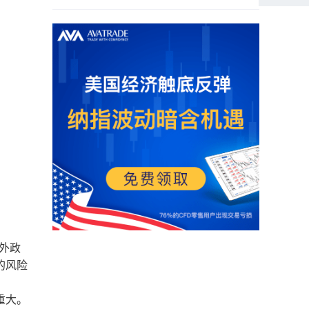
外政
的风险
重大。