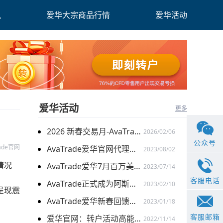
讯
爱华大宗商品行情
爱华活动
爱华活动
更多
2026 新春交易月-AvaTrade爱华与您共启财富旅程
2026/02/06
公众号
rade官网
AvaTrade爱华官网代理激励计划再升级：百万奖金限时加赠
2023/08/02
情况
AvaTrade爱华7月百万美金代理扶持计划 火爆开启
2023/07/14
客服电话
AvaTrade正式成为阿斯顿马丁F1车队官方合作伙伴
2023/02/10
呈现震
AvaTrade爱华新春回馈季，多重礼遇迎兔年开门红
2023/01/18
客服邮箱
爱华官网：转户活动高能开启 与新客限时搭配
2022/11/14