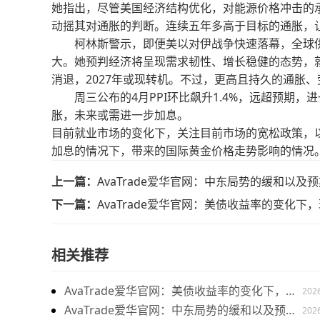
她指出，尽管美国经济结构优化，对能源价格冲击的
动摇其对通胀的判断。连续五年多高于目标的通胀，
柯林斯警示，即便美以对伊战争快速落幕，全球供
大。她预判经济将呈现需求韧性、增长稳健的态势，
消退，2027年或现转机。不过，更高且持久的通胀
周三公布的4月PPI环比飙升1.4%，远超预期，
胀，未来或需进一步加息。
目前就业市场的变化下，关注目前市场的宽松政策，
加息的情况下，带来的国际黄金价格走势影响的情况
上一篇：
AvaTrade爱华官网：中东局势的缓和以
下一篇：
AvaTrade爱华官网：美债收益率的变化下
相关推荐
AvaTrade爱华官网：美债收益率的变化下，现
202
货黄金价格下跌
AvaTrade爱华官网：中东局势的缓和以及预期
202