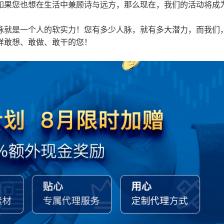
如果您也想在生活中兼顾诗与远方，那么现在，我们的活动将成
脉就是一个人的软实力！您有多少人脉，就有多大潜力，而我们
样敢想、敢做、敢干的您！