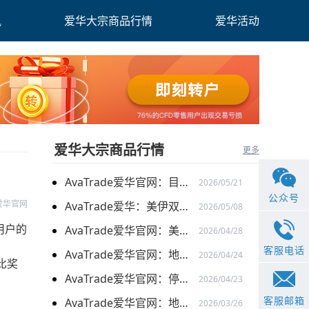
讯
爱华大宗商品行情
爱华活动
爱华大宗商品行情
更多
AvaTrade爱华官网：目前债市的波动下，现货黄金价格震荡走势
2026/05/21
公众号
e爱华官网
AvaTrade爱华：美伊双方理性的情况下，原油价格下跌
2026/05/08
用户的
AvaTrade爱华官网：美伊谈判下，原油期货价格上涨
2026/04/28
客服电话
AvaTrade爱华官网：地缘关系利空的形势下，燃料油价格持续上涨
2026/04/24
比奖
AvaTrade爱华官网：停火日期的延长下，原油价格开盘上涨
2026/04/23
客服邮箱
AvaTrade爱华官网：地缘局势的变化带来能源市场影响，美原油价格上涨
2026/03/26