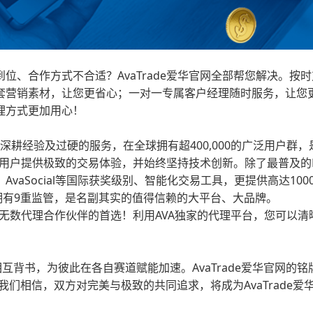
、合作方式不合适？AvaTrade爱华官网全部帮您解决。按
套营销素材，让您更省心；一对一专属客户经理随时服务，让您
理方式更加用心！
行业深耕经验及过硬的服务，在全球拥有超400,000的广泛用户群，
于为用户提供极致的交易体验，并始终坚持技术创新。除了最普及的
、AvaSocial等国际获奖级别、智能化交易工具，更提供高达100
拥有9重监管，是名副其实的值得信赖的大平台、大品牌。
成为无数代理合作伙伴的首选！利用AVA独家的代理平台，您可以清
，相互背书，为彼此在各自赛道赋能加速。AvaTrade爱华官网的铭
我们相信，双方对完美与极致的共同追求，将成为AvaTrade爱