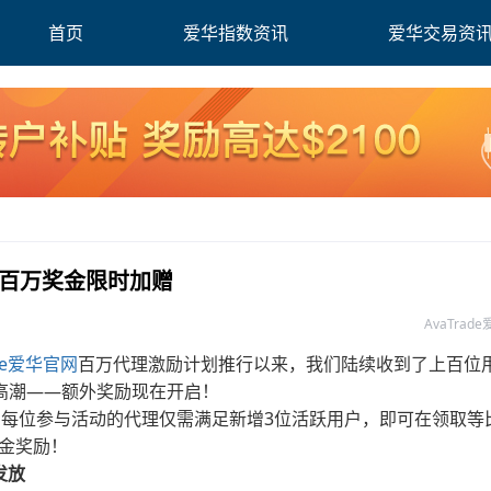
首页
爱华指数资讯
爱华交易资
：百万奖金限时加赠
AvaTrad
ade爱华官网
百万代理激励计划推行以来，我们陆续收到了上百位
高潮——额外奖励现在开启！
，每位参与活动的代理仅需满足新增3位活跃用户，即可在领取等
金奖励！
发放