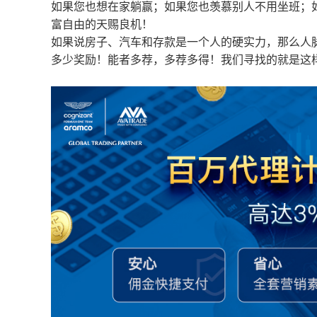
如果您也想在家躺赢；如果您也羡慕别人不用坐班；
富自由的天赐良机！
如果说房子、汽车和存款是一个人的硬实力，那么人
多少奖励！能者多荐，多荐多得！我们寻找的就是这