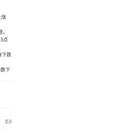
上涨
满意。
3点
数下跌
指数下
更多