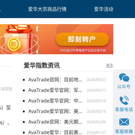
讯
爱华大宗商品行情
爱华活动
爱华指数资讯
更多
AvaTrade官网：目前地缘关系引发的供需的变化，带来的燃料油价格持续上涨
2026/03/27
公众号
交易官网
AvaTrade爱华官网：军事行动的担忧下，黄金价格持续上涨
2026/03/11
AvaTrade爱华官网：中东局势以及避险需求下，黄金价格走势稳健
2026/03/10
%）至
客服电话
AvaTrade爱华官网：美元走弱以及就业数据疲软，美股三大指数集体上涨
2026/02/10
AvaTrade官网：美元期货走强的情况下，现货黄金价格探底回升
9%）、
2026/02/06
客服邮箱
AvaTrade爱华：目前黄金价格涨势延续，关注全球市场变化
2026/01/27