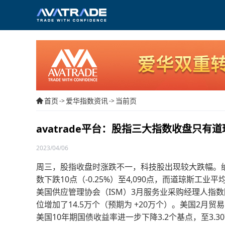
首页
爱华指数资讯
当前页
->
->
avatrade平台：股指三大指数收盘只有
2023/04/06
周三，股指收盘时涨跌不一，科技股出现较大跌幅。纳斯达克
数下跌10点（-0.25%）至4,090点，而道琼斯工业平均
美国供应管理协会（ISM）3月服务业采购经理人指数降
位增加了14.5万个（预期为 +20万个）。美国2月贸
美国10年期国债收益率进一步下降3.2个基点，至3.