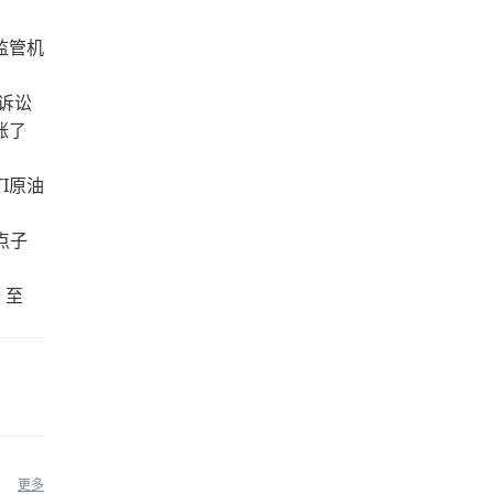
国监管机
症诉讼
涨了
TI原油
点子
为
）至
更多