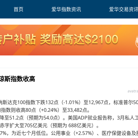
首页
爱华指数资讯
爱华交易资
道琼斯指数收高
avat
100指数下跌132点（-1.01%）至12,967点，标准普尔50
指数则收高80点（+0.24%）至33,482点。
至51.2点（预期为54.0点）。美国ADP就业报告称，3月私人
易赤字扩大至705亿美元（预期为 688亿美元）。
307%，为近七个月低位。公用事业（+2.57%）、医疗保健设备及