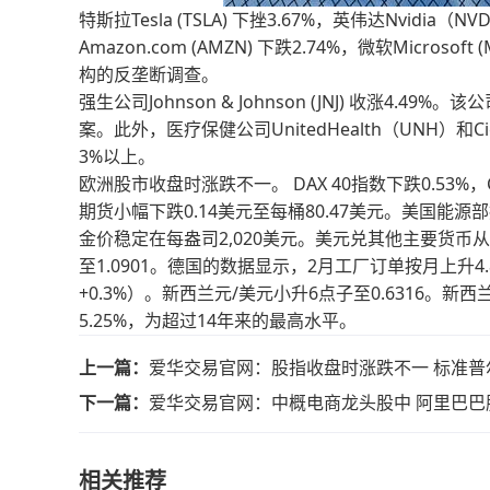
特斯拉Tesla (TSLA) 下挫3.67%，英伟达Nvidia（N
Amazon.com (AMZN) 下跌2.74%，微软Micr
构的反垄断调查。
强生公司Johnson & Johnson (JNJ) 收涨
案。此外，医疗保健公司UnitedHealth（UNH）和C
3%以上。
欧洲股市收盘时涨跌不一。 DAX 40指数下跌0.53%，CA
期货小幅下跌0.14美元至每桶80.47美元。美国能源
金价稳定在每盎司2,020美元。美元兑其他主要货币从
至1.0901。德国的数据显示，2月工厂订单按月上升4.
+0.3%）。新西兰元/美元小升6点子至0.6316。
5.25%，为超过14年来的最高水平。
上一篇：
爱华交易官网：股指收盘时涨跌不一 标准普尔
下一篇：
爱华交易官网：中概电商龙头股中 阿里巴巴
相关推荐