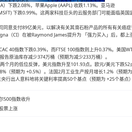
VDA）下跌2.08%，苹果Apple (AAPL) 收跌1.13%。亚马逊
osoft (MSFT) 下跌0.99%。这两家科技巨头的云服务部门可能面临英
4.49%。该公司同意支付89亿美元，以解决有关其滑石粉产品的所有有关癌
igna（CI）在被Raymond James提升为 「强力买入」后，都上
C 40指数下跌0.39%，而FTSE 100指数则上升0.37%。美国W
部报告原油库存减少374万桶（预期为减少233万桶）。
两个月的低位反弹，美元指数升至101.93点。欧元/美元下跌52
8%（预期为 +0.5%）。法国2月工业生产按月增长1.2%（预期
新西兰央行出人意料地将关键利率提高50个基点（预期为 +25个基点
500指数收升
股票上涨