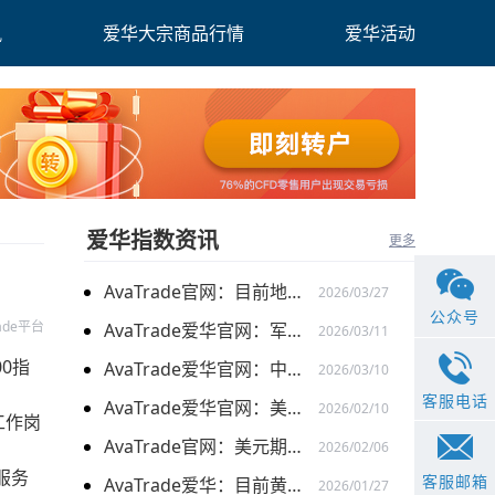
讯
爱华大宗商品行情
爱华活动
爱华指数资讯
更多
AvaTrade官网：目前地缘关系引发的供需的变化，带来的燃料油价格持续上涨
2026/03/27
公众号
rade平台
AvaTrade爱华官网：军事行动的担忧下，黄金价格持续上涨
2026/03/11
0指
AvaTrade爱华官网：中东局势以及避险需求下，黄金价格走势稳健
2026/03/10
客服电话
AvaTrade爱华官网：美元走弱以及就业数据疲软，美股三大指数集体上涨
2026/02/10
工作岗
AvaTrade官网：美元期货走强的情况下，现货黄金价格探底回升
2026/02/06
服务
客服邮箱
AvaTrade爱华：目前黄金价格涨势延续，关注全球市场变化
2026/01/27