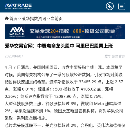
首页
爱华指数资讯
当前页
->
->
爱华交易官网：中概电商龙头股中 阿里巴巴股票上涨
2023/04/07
爱华交易官网
4 月 7 日消息，美国时间周四，收盘主要股指全线上涨。本周稍早
时候，美国有关机构公布了一系列疲软经济数据，引发市场对美联
储暂停快速加息的希望。道琼斯指数收于 33485.29 点，上涨 2.57
点，涨幅 0.01%；标准普尔 500 指数收于 4105.02 点，涨幅
0.36%；纳斯达克指数收于 12087.96 点，涨幅 0.76%。
大型科技股多数上涨，谷歌涨幅超过 3%，微软和 Meta 涨幅超过
2%；苹果涨幅则不到 1%，德国反垄断监管机构称，将对苹果公司
采取一系列反垄断措施。
芯片龙头股涨跌不一，美光涨幅超过 2%，台积电、英伟达和德州仪