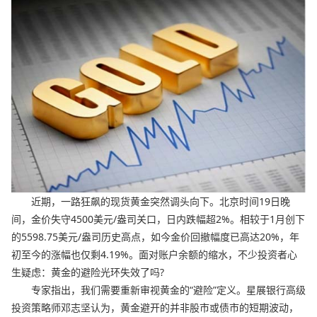
近期，一路狂飙的现货黄金突然调头向下。北京时间19日晚
间，金价失守4500美元/盎司关口，日内跌幅超2%。相较于1月创下
的5598.75美元/盎司历史高点，如今金价回撤幅度已高达20%，年
初至今的涨幅也仅剩4.19%。面对账户余额的缩水，不少投资者心
生疑虑：黄金的避险光环失效了吗?
专家指出，我们需要重新审视黄金的“避险”定义。星展银行高级
投资策略师邓志坚认为，黄金避开的并非股市或债市的短期波动，