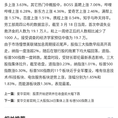
多上涨 3.63%。其它热门中概股中，BOSS 直聘上涨 7.06%，哔哩
哔哩上涨 6.28%，新东方上涨 4.36%，爱奇艺上涨 2.46%，满帮上
涨 1.57%，百度上涨 1.51%，携程上涨 0.54%，知乎与昨天持平。
劳工部周四公布的数据显示，截至 3 月 18 日当周，首次申请失业
救济金的人数为 19.1 万人，和上一周修正后的人数相比减少了
1000 人。接受调查的经济学家预估中值为 19.7 万。
由于市场憧憬美联储加息周期接近尾声，股指三大指数早段高开高
走，纳指一度涨超2%，随后在银行股的拖累下均大幅回落，道指、
标普500指数一度转跌。尾盘时段，受财长耶伦最新表态影响，三大
股指集体拉升，截至收盘，道指涨0.23%，纳指涨1.01%，标普500
指数涨0.30%。标普500指数的11个板块近乎全军覆没，唯有信息技
术/科技板块、电信服务板块逆势上涨，涨幅分别为1.65%和
1.83%，而能源板块跌1.36%，表现最差。
上一篇：
爱华官网：股票开始逆转并在收盘前大幅下跌
下一篇：
爱华交易官网;三大股指24日集体上涨 标普500指数上涨