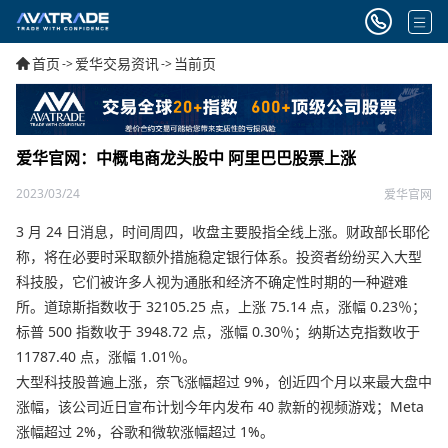
首页
爱华交易资讯
当前页
->
->
爱华官网：中概电商龙头股中 阿里巴巴股票上涨
2023/03/24
爱华官网
3 月 24 日消息，时间周四，收盘主要股指全线上涨。财政部长耶伦
称，将在必要时采取额外措施稳定银行体系。投资者纷纷买入大型
科技股，它们被许多人视为通胀和经济不确定性时期的一种避难
所。道琼斯指数收于 32105.25 点，上涨 75.14 点，涨幅 0.23％；
标普 500 指数收于 3948.72 点，涨幅 0.30％；纳斯达克指数收于
11787.40 点，涨幅 1.01％。
大型科技股普遍上涨，奈飞涨幅超过 9%，创近四个月以来最大盘中
涨幅，该公司近日宣布计划今年内发布 40 款新的视频游戏；Meta
涨幅超过 2%，谷歌和微软涨幅超过 1%。