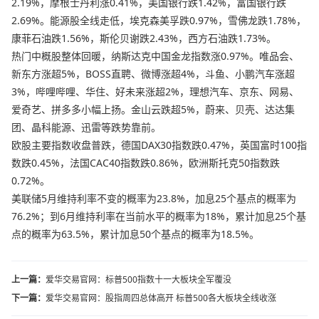
2.19%，摩根士丹利涨0.41%，美国银行跌1.42%，富国银行跌
2.69%。能源股全线走低，埃克森美孚跌0.97%，雪佛龙跌1.78%，
康菲石油跌1.56%，斯伦贝谢跌2.43%，西方石油跌1.73%。
热门中概股整体回暖，纳斯达克中国金龙指数涨0.97%。唯品会、
新东方涨超5%，BOSS直聘、微博涨超4%，斗鱼、小鹏汽车涨超
3%，哔哩哔哩、华住、好未来涨超2%，理想汽车、京东、网易、
爱奇艺、拼多多小幅上扬。金山云跌超5%，蔚来、贝壳、达达集
团、晶科能源、迅雷等跌势靠前。
欧股主要指数收盘普跌，德国DAX30指数跌0.47%，英国富时100指
数跌0.45%，法国CAC40指数跌0.86%，欧洲斯托克50指数跌
0.72%。
美联储5月维持利率不变的概率为23.8%，加息25个基点的概率为
76.2%；到6月维持利率在当前水平的概率为18%，累计加息25个基
点的概率为63.5%，累计加息50个基点的概率为18.5%。
上一篇：
爱华交易官网：标普500指数十一大板块全军覆没
下一篇：
爱华交易官网：股指周四总体高开 标普500各大板块全线收涨