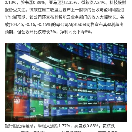
0.13%，脸书涨0.89%，亚马逊涨2.35%，微软涨7.24%。科技股财
报备受关注。微软在周二收盘后宣布上一财季的营收与盈利均超过
华尔街预期，该公司还宣布其智能云业务部门的收入大幅增长。谷
歌(104.45, -0.16, -0.15%)的母公司Alphabet同样宣布其盈利超出
预期，但营收环比仅增长3%，净利同比下降8%。
银行股延续萎靡，摩根大通跌1.77%，高盛跌0.85%，花旗跌