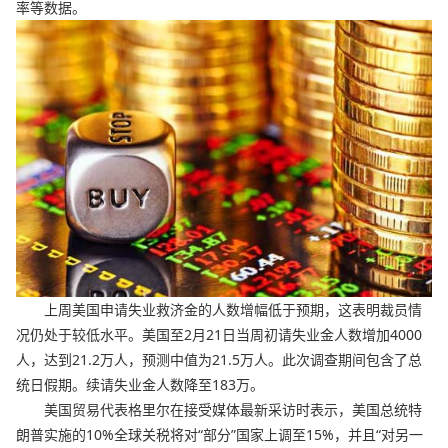
率等数据。
上周美国申请失业救济金的人数增幅低于预期，这表明裁员情
况仍处于较低水平。美国至2月21日当周初请失业金人数增加4000
人，达到21.2万人，预测中值为21.5万人。此次调查期间包含了总
统日假期。续请失业金人数降至183万。
美国贸易代表格里尔在接受媒体最新采访时表示，美国总统特
朗普实施的10%全球关税将对“部分”国家上调至15%，并且“对另一