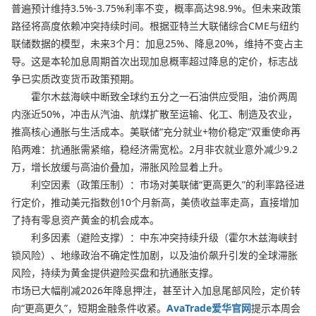
普遍预计维持3.5%-3.75%利率不变，概率高达98.9%。但未来政策
路径将高度依赖冲突持续时间。根据亚特兰大联储综合CME与纽约
联储数据的模型，未来3个月：加息25%、降息20%，维持不变占主
导。这是本轮加息周期首次出现加息概率超过降息的定价，标志战
争已实质改变货币政策预期。
霍尔木兹海峡中断致全球约五分之一石油供应受阻，油价两周
内涨近50%，冲击从汽油、航煤扩散至运输、化工、制造及农业，
推高核心通胀与生活成本。美联储“充分就业+物价稳定”双重使命再
陷两难：抗通胀需紧缩，稳经济需宽松。2月非农就业意外减少9.2
万，增长放缓与高油价叠加，滞胀风险显着上升。
利空因素（政策压制）：市场对美联储“更高更久”的利率路径进
行定价，推动美元指数创10个月新高，美债收益率走高，直接增加
了持有零息资产黄金的机会成本。
利多因素（避险支撑）：中东冲突持续升级（霍尔木兹海峡封
锁风险）、地缘政治不确定性加剧，以及油价飙升引发的全球滞胀
风险，持续为黄金提供避险买盘和抗通胀支撑。
市场已大幅削减2026年降息押注，甚至计入加息尾部风险，定价转
向“更高更久”，短期金融条件收紧。
AvaTrade爱华官网
提示本周会