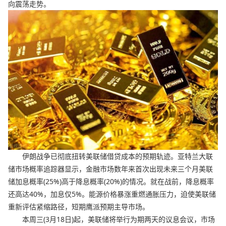
向震荡走势。
伊朗战争已彻底扭转美联储借贷成本的预期轨迹。亚特兰大联
储市场概率追踪器显示，金融市场数年来首次出现未来三个月美联
储加息概率(25%)高于降息概率(20%)的情况。就在战前，降息概率
还高达40%，加息仅5%。能源价格暴涨重燃通胀压力，迫使美联储
重新评估紧缩路径，短期鹰派预期主导市场。
本周三(3月18日)起，美联储将举行为期两天的议息会议，市场