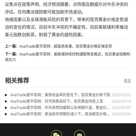
议焦点在政策声明、经济预测摘要、点阵图及鲍威尔对中东冲突的
评估，任何鹰派措辞都可能加剧市场波动。
地缘因素以及全球滞胀风险的背景下，带来的现货黄金价格走势波
动的变化的情况，目前中东冲突的不确定性，目前美联储利率推动
美元指数创新高，削弱了黄金的避险因素。
上一篇：
AvaTrade爱华官网：超级周来袭，现货黄金价格反弹走势
下一篇：
AvaTrade爱华官网：美联储持续控制通胀降息推迟，现货黄金短期构
成压力
相关推荐
更多
AvaTrade爱华官网：美债收益率的变化下，现货黄金价格下跌
2026/05/22
AvaTrade爱华官网：货币政策良好下，现货黄金持续上涨
2026/05/14
AvaTrade爱华官网：中东局势的缓和以及预期升温，黄金价格
2026/05/07
上涨
AvaTrade爱华官网：原油库存预期的减少下，原油期货价格下
2026/05/06
跌