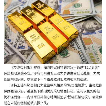
《华尔街日报》披露，海湾国家对特朗普急于通过“15点计划”
速结战局深感不安。沙特与阿联酋正强力游说白宫延长战事，力求
彻底削弱伊朗，以免留下一个虽处敌对但依然强大的宿敌。
沙特王储萨勒曼视此为重塑中东格局的“历史性机遇”，主张推翻
伊朗强硬政府，甚至私下鼓动美方采取地面行动。这与以色列的担
忧不谋而合——内塔尼亚胡担心特朗普追求“模糊框架协议”，会让伊
朗在未彻底缴械前就占据上风。