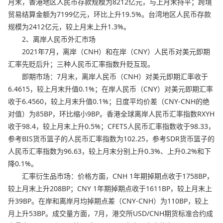
月末，香港地区人民币存款规模为8212亿元，与上月末持平；跨境
贸易结算金额为7199亿元，环比上升19.5%。台湾地区人民币存款
规模为2412亿元，较上月末上升1.3%。
2、离岸人民币外汇市场
2021年7月，离岸（CNH）和在岸（CNY）人民币对美元即期
汇率先贬后升；三种人民币汇率指数升贬互现。
即期市场：7月末，离岸人民币（CNH）对美元即期汇率收于
6.4615，较上月末升值0.1%；在岸人民币（CNY）对美元即期汇率
收于6.4560，较上月末升值0.1%；日度平均价差（CNY-CNH的绝
对值）为85BP，环比缩小9BP。香港全球离岸人民币汇率指数RXYH
收于98.4，较上月末上升0.5%；CFETS人民币汇率指数收于98.33，
参考BIS货币篮子的人民币汇率指数为102.25，参考SDR货币篮子的
人民币汇率指数为96.63，较上月末分别上升0.3%、上升0.2%和下
降0.1%。
汇率衍生品市场：价格方面，CNH 1年期掉期点收于1758BP，
较上月末上升208BP；CNY 1年期掉期点收于1611BP，较上月末上
升39BP。在岸和离岸月均掉期点差（CNY-CNH）为110BP，较上
月上升53BP。成交量方面，7月，港交所USD/CNH期货标准合约成