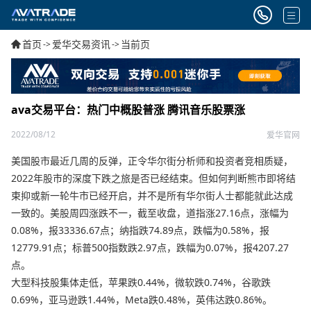
首页
爱华交易资讯
当前页
->
->
ava交易平台：热门中概股普涨 腾讯音乐股票涨
2022/08/12
爱华官网
美国股市最近几周的反弹，正令华尔街分析师和投资者竞相质疑，
2022年股市的深度下跌之旅是否已经结束。但如何判断熊市即将结
束抑或新一轮牛市已经开启，并不是所有华尔街人士都能就此达成
一致的。美股周四涨跌不一，截至收盘，道指涨27.16点，涨幅为
0.08%，报33336.67点；纳指跌74.89点，跌幅为0.58%，报
12779.91点；标普500指数跌2.97点，跌幅为0.07%，报4207.27
点。
大型科技股集体走低，苹果跌0.44%，微软跌0.74%，谷歌跌
0.69%，亚马逊跌1.44%，Meta跌0.48%，英伟达跌0.86%。