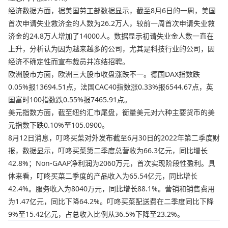
经济数据方面，据美国劳工部数据显示，截至8月6日的一周，美国
首次申请失业救济金的人数为26.2万人，较前一周首次申请失业救
济金的24.8万人增加了14000人。数据显示初请失业金人数一直在
上升，分析认为因为越来越多的公司，尤其是科技行业的公司，因
经济不确定性而宣布裁员并冻结招聘。
欧洲股市方面，欧洲三大股市收盘涨跌不一。德国DAX指数跌
0.05%报13694.51点，法国CAC40指数涨0.33%报6544.67点，英
国富时100指数跌0.55%报7465.91点。
美元指数方面，截至纽约汇市尾盘，衡量美元对六种主要货币的美
元指数下跌0.10%至105.0900。
8月12日消息，叮咚买菜对外发布截至6月30日的2022年第二季度财
报，数据显示，叮咚买菜第二季度总营收为66.3亿元，同比增长
42.8%；Non-GAAP净利润为2060万元，首次实现阶段性盈利。具
体来看，叮咚买菜二季度的产品收入为65.54亿元，同比增长
42.4%。服务收入为8040万元，同比增长88.1%。营销和销售费用
为1.47亿元，同比下降64.2%。叮咚买菜配送费在二季度同比下降
9%至15.42亿元，占总收入比例从36.5%下降至23.2%。