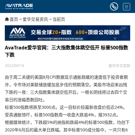
首页
爱华交易资讯
当前页
->
->
AvaTrade爱华官网：三大指数集体跳空低开 标普500指数
下跌
2022/09/14
爱华中文官网
由于周二关键的美国8月CPI数据显示通胀趋缓的速度低于投资者期
许，令市场对美联储放缓加息步伐的预期落空。美股市场迎来凶残
下跌的一夜：三大指数集体跳空低开后，一根长阴线将过去四个交
易日的涨幅悉数回吐。
标普500指数将跌至3000点。这一目标价较最新收盘价低近24%。
受高通胀惊吓，标普500指数周一收盘大跌逾4%，报3932点。
根据媒体统计，下跌超5%的纳指和跌超4%的标普500指数，均创下
2020年6月后的最大单日跌幅。其中标普500成分股中，一共只有6