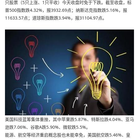
只股票（5只上涨、1只平收）今天收盘时免于下跌。截至收盘，标
普500指数跌4.32%，报3932.69点；纳斯达克指数跌5.16%，报
11633.57点；道琼斯指数跌3.94%，报31104.97点。
美国科技蓝筹集体重挫，其中苹果跌5.87%、特斯拉跌4.04%、亚马
逊跌7.06%、谷歌A跌5.90%、微软跌5.5%。
能源、航空等经济重启概念股也未能幸免，美国航空跌5.46%、皇