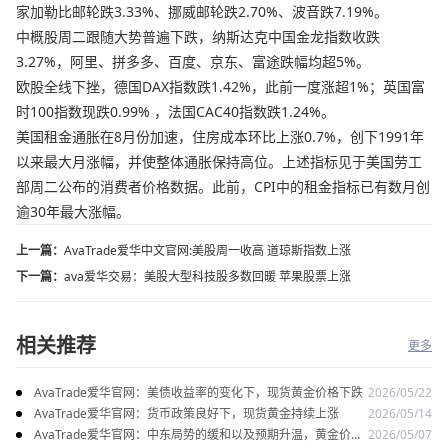
家加勒比邮轮跌3.33%、挪威邮轮跌2.70%、波音跌7.19%。
中概股周二跟随大势普遍下跌，纳斯达克中国金龙指数收跌
3.27%，阿里、拼多多、百度、京东、富途跌幅均超5%。
欧股全线下挫，德国DAX指数跌1.42%，此前一度涨超1%；英国富
时100指数现跌0.99% ，法国CAC40指数跌1.24%。
美国租金通胀在8月份加速，住房成本环比上涨0.7%，创下1991年
以来最大月涨幅，并使整体通胀保持高位。上述指标见于美国劳工
部周二公布的消费者价格数据。此前，CPI中的租金指标已有数月创
逾30年最大涨幅。
上一篇：
AvaTrade爱华中文官网:美股周一收高 道琼斯指数上涨
下一篇：
ava爱华交易：美股大型科技股多数回暖 苹果股票上涨
相关推荐
更多
AvaTrade爱华官网：美债收益率的变化下，现货黄金价格下跌
2026/05/22
AvaTrade爱华官网：货币政策良好下，现货黄金持续上涨
2026/05/14
AvaTrade爱华官网：中东局势的缓和以及预期升温，黄金价格
2026/05/07