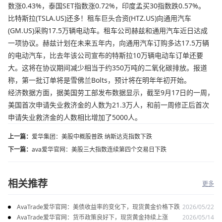
数涨0.43%，泰国SET指数涨0.72%，印度孟买30指数跌0.57%。
比特斯拉(TSLA.US)还多！租车巨头合资(HTZ.US)向通用汽车
(GM.US)采购17.5万辆电动车。租车公司赫兹和通用汽车近日达成
一项协议。赫兹计划在未来五年内，向通用汽车订购多达17.5万辆
的电动汽车，比去年该公司宣布的特斯拉10万辆电动车订单还要
大。这将在协议期间减少相当于约350万吨的二氧化碳排放。报道
称，第一批订单将是雪佛兰Bolts，预计将在明年年初开始。
经济数据方面，据美国劳工部发布数据显示，截至9月17日的一周，
美国首次申请失业救济金的人数为21.3万人，和前一周修正后首次
申请失业救济金的人数相比增加了5000人。
上一篇：
爱华集团：美股中概股普跌 纳斯达克指数下跌
下一篇：
ava爱华官网：美股三大指数连续第四个交易日下跌
相关推荐
更多
AvaTrade爱华官网：美债收益率的变化下，现货黄金价格下跌
2026/05/22
AvaTrade爱华官网：货币政策良好下，现货黄金持续上涨
2026/05/14