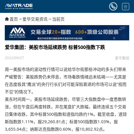
首页
爱华交易资讯
当前页
->
->
爱华集团：美股市场延续跌势 标普500指数下跌
2022/09/27
爱华集团
周一美股市场的波动性行情可以说给华尔街那些冲动的多头们带来
严峻警告：美股跌势仍未停息，市场看跌情绪远未枯竭——尤其是
在态度极其“鹰派”的央行行长们对可能深陷衰退的市场可以说“视而
不见”的情况下。
美东时间周一，美股市场延续跌势，尽管三大指数盘中一度悉数转
涨，但在午盘后再度转跌，并在尾盘扩大跌幅，最终连续五个交易
日集体收跌，其中标普500指数和道指均跌约1%。截至收盘，道琼
斯指数跌1.11%，报29,260.81点；标普500指数跌1.03%，报
3,655.04点；纳斯达克指数跌0.60%，报10,802.92点。