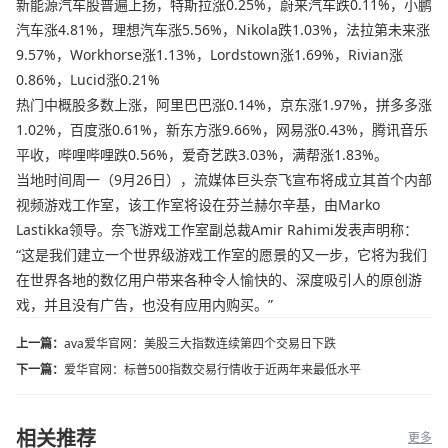
新能源汽车股普遍上扬，特斯拉涨0.25%，蔚来汽车跌0.11%，小鹏
汽车涨4.81%，理想汽车涨5.56%，Nikola跌1.03%，法拉第未来涨
9.57%，Workhorse涨1.13%，Lordstown涨1.69%，Rivian涨
0.86%，Lucid涨0.21%
热门中概股多数上涨，阿里巴巴涨0.14%，京东涨1.97%，拼多多涨
1.02%，百度涨0.61%，新东方涨9.66%，网易涨0.43%，腾讯音乐
平收，哔哩哔哩跌0.56%，爱奇艺跌3.03%，满帮涨1.83%。
当地时间周一（9月26日），流媒体巨头奈飞宣布将成立其首个内部
视频游戏工作室，该工作室将设在芬兰赫尔辛基，由Marko
Lastikka领导。奈飞游戏工作室副总裁Amir Rahimi发表声明称：
“这是我们建立一个世界级游戏工作室的愿景的又一步，它将为我们
在世界各地的数亿用户带来各种令人愉快的、深度吸引人的原创游
戏，并且没有广告，也没有应用内购买。”
上一篇：
ava爱华官网：美股三大指数连续第四个交易日下跌
下一篇：
爱华官网：标普500指数交易行情收于近两年来最低水平
相关推荐
更多