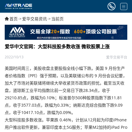
首页
爱华交易资讯
当前页
->
->
爱华中文官网：大型科技股多数收涨 微软股票上涨
2022/10/13
爱华交易平台
美国时间周三，美股收盘主要股指全线小幅下跌。美国 9 月份生产
者价格指数（PPI）强于预期，以及美联储公布的 9 月份会议纪要，
加大了市场对美联储将继续大举收紧货币政策的担忧。截至当天收
盘，道琼斯工业平均指数比前一交易日下跌28.34点，收于
29210.85点，跌幅为0.10%；标准普尔500种股票指数下跌11.81
点，收于3577.03点，跌幅为0.33%；纳斯达克综合指数下跌9.09
点，收于10417.10点，跌幅为0.09%。
大型科技股多数收涨。苹果跌 0.46%，计划从12月起为印度iPhone
用户推出软件更新，兼容印度本土5G服务；苹果M2加持的iPad Pro