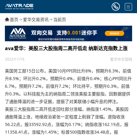
首页
爱华交易资讯
当前页
->
->
ava爱华：美股三大股指周二高开低走 纳斯达克指数上涨
2022/11/16
爱华中文官网
美国劳工部15日公布，美国10月PPI同比升8%，预期升8.3%，前值
升8.5%；环比升0.2%，预期升0.4%，前值升0.4%；核心PPI同比升
6.7%，预期升7.2%，前值升7.2%；环比持平，预期升0.3%，前值
升0.3%。以科技股为主的纳指周二领涨美股主要股指，因数据提供
了通胀降温的进一步证据，提振了对美联储小幅升息的押注。
美股三大股指周二高开低走回吐部分涨幅，纳指涨1.45%。美股因
通胀降温上涨，地缘政治紧张一定程度上削弱了涨幅。道指收涨
56.22点，报33592.92点，涨幅为0.17%；纳指收涨162.19点，报
11358.41点，涨幅为1.45%；标普500指数收涨34.48点，报