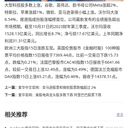
大型科技股多数上涨。谷歌、英伟达、脸书母公司Meta涨超2%，
特斯拉、苹果涨超1%，微软、亚马逊录得小幅上涨。沃尔玛大涨
6.54%，居道指成份股涨幅榜首位，公司最新发布的业绩报告超出
市场预期。截至10月31日的2023财年第三季度，沃尔玛营收
1528.13亿美元，同比增长8.7%；净亏损17.67亿美元，上年同期净
利润31.31亿美元。
欧洲三大股指15日涨跌互现。英国伦敦股市《金融时报》100种股
票平均价格指数15日报收于7369.44点，比前一交易日下跌15.73
点，跌幅为0.21%；法国巴黎股市CAC40指数15日报收于6641.66
点，较前一交易日上涨32.49点，涨幅为0.49%；德国法兰克福股市
DAX指数15日上涨65.21点，涨幅为0.46%，报收于14378.51点。
上一篇：
爱华中文官网：亚马逊股票和微软股票跌幅超过 2%
下一篇：
爱华官网：美股电商龙头股多数下跌 阿里巴巴股票下跌
相关推荐
更多