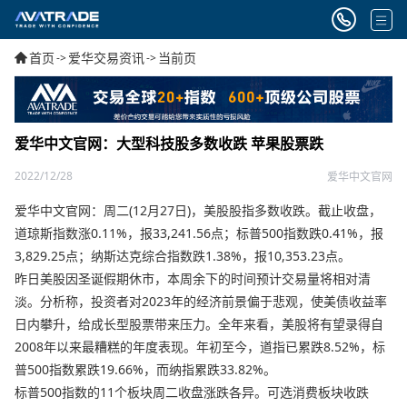
首页
爱华交易资讯
当前页
->
->
爱华中文官网：大型科技股多数收跌 苹果股票跌
2022/12/28
爱华中文官网
爱华中文官网：周二(12月27日)，美股股指多数收跌。截止收盘，
道琼斯指数涨0.11%，报33,241.56点；标普500指数跌0.41%，报
3,829.25点；纳斯达克综合指数跌1.38%，报10,353.23点。
昨日美股因圣诞假期休市，本周余下的时间预计交易量将相对清
淡。分析称，投资者对2023年的经济前景偏于悲观，使美债收益率
日内攀升，给成长型股票带来压力。全年来看，美股将有望录得自
2008年以来最糟糕的年度表现。年初至今，道指已累跌8.52%，标
普500指数累跌19.66%，而纳指累跌33.82%。
标普500指数的11个板块周二收盘涨跌各异。可选消费板块收跌