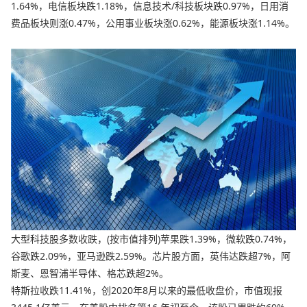
1.64%，电信板块跌1.18%，信息技术/科技板块跌0.97%，日用消
费品板块则涨0.47%，公用事业板块涨0.62%，能源板块涨1.14%。
大型科技股多数收跌，(按市值排列)苹果跌1.39%，微软跌0.74%，
谷歌跌2.09%，亚马逊跌2.59%。芯片股方面，英伟达跌超7%，阿
斯麦、恩智浦半导体、格芯跌超2%。
特斯拉收跌11.41%，创2020年8月以来的最低收盘价，市值现报