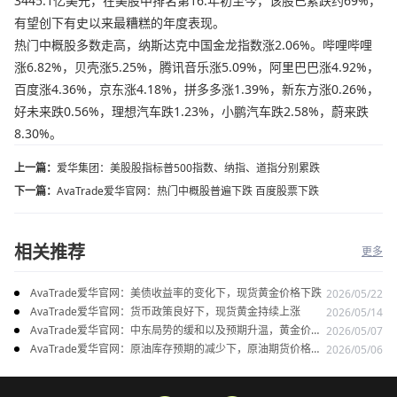
3445.1亿美元，在美股中排名第16.年初至今，该股已累跌约69%，
有望创下有史以来最糟糕的年度表现。
热门中概股多数走高，纳斯达克中国金龙指数涨2.06%。哔哩哔哩
涨6.82%，贝壳涨5.25%，腾讯音乐涨5.09%，阿里巴巴涨4.92%，
百度涨4.36%，京东涨4.18%，拼多多涨1.39%，新东方涨0.26%，
好未来跌0.56%，理想汽车跌1.23%，小鹏汽车跌2.58%，蔚来跌
8.30%。
上一篇：
爱华集团：美股股指标普500指数、纳指、道指分别累跌
下一篇：
AvaTrade爱华官网：热门中概股普遍下跌 百度股票下跌
相关推荐
更多
AvaTrade爱华官网：美债收益率的变化下，现货黄金价格下跌
2026/05/22
AvaTrade爱华官网：货币政策良好下，现货黄金持续上涨
2026/05/14
AvaTrade爱华官网：中东局势的缓和以及预期升温，黄金价格
2026/05/07
上涨
AvaTrade爱华官网：原油库存预期的减少下，原油期货价格下
2026/05/06
跌